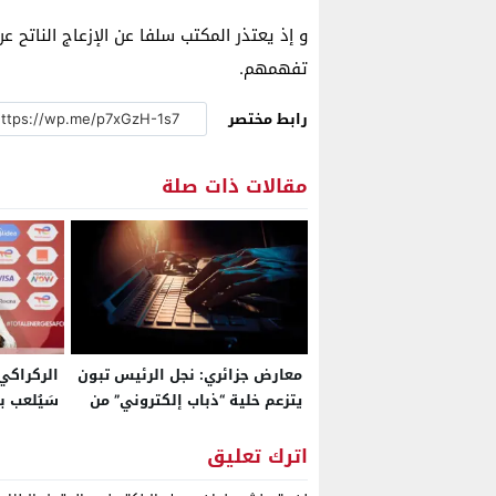
و إذ يعتذر المكتب سلفا عن الإزعاج الناتح 
تفهمهم.
رابط مختصر
مقالات ذات صلة
معارض جزائري: نجل الرئيس تبون
الركراكي
يتزعم خلية “ذباب إلكتروني” من
سَيُلعب 
7344 حسابا للتلاعب بالنقاش
الدورة..
العام وتزييف الوعي الشعبي
الراس” و
اترك تعليق
للجزائريين