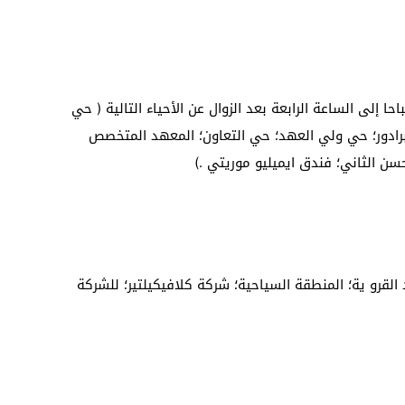
ة الثامنة صباحا إلى الساعة الرابعة بعد الزوال عن الأحياء التالية ( حي
برادور؛ حي ولي العهد؛ حي التعاون؛ المعهد المتخصص
لحسن الثاني؛ فندق ايميليو موريتي .)
لقرو ية؛ المنطقة السياحية؛ شركة كلافيكيلتير؛ للشركة