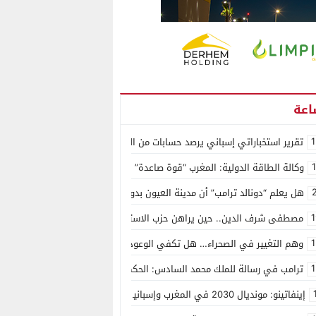
1
تقرير استخباراتي إسباني يرصد حسابات من الجزائر وأرقاما بـ”213+” ضمن حملة رقمية منظمة حرّضت على اقتحام سبتة
وكالة الطاقة الدولية: المغرب “قوة صاعدة” في سوق المعادن الاستراتيجية ال
هل يعلم “دونالد ترامب” أن مدينة العيون بدون ماء؟
1
مصطفى شرف الدين.. حين يراهن حزب الاستقلال على الكفاءة ويمنح الشباب ف
1
وهم التغيير في الصحراء… هل تكفي الوعود الفارغة لصناعة الواقع؟
1
ترامب في رسالة للملك محمد السادس: الحكم الذاتي هو الأساس الوحيد لحل ق
إينفاتينو: مونديال 2030 في المغرب وإسبانيا والبرتغال سيكون “الأجمل في التاريخ”