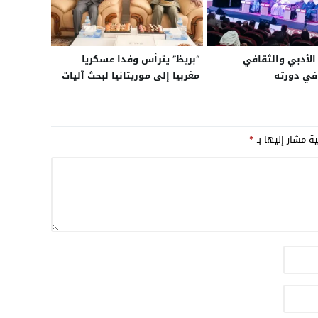
لأدبي والثقافي
“بريظ” يترأس وفدا عسكريا
في دورته
مغربيا إلى موريتانيا لبحث آليات
.ليلة رمضانية
التعاون الثنائي
لذاكرة الحسانية
ديات الدراسات
ية مشار إليها بـ
*
لية