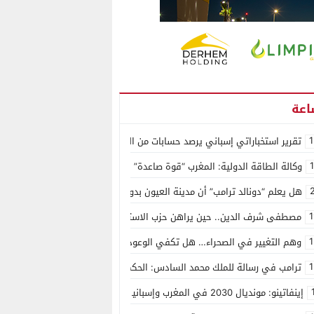
1
تقرير استخباراتي إسباني يرصد حسابات من الجزائر وأرقاما بـ”213+” ضمن حملة رقمية منظمة حرّضت على اقتحام سبتة
وكالة الطاقة الدولية: المغرب “قوة صاعدة” في سوق المعادن الاستراتيجية ال
هل يعلم “دونالد ترامب” أن مدينة العيون بدون ماء؟
1
مصطفى شرف الدين.. حين يراهن حزب الاستقلال على الكفاءة ويمنح الشباب ف
1
وهم التغيير في الصحراء… هل تكفي الوعود الفارغة لصناعة الواقع؟
1
ترامب في رسالة للملك محمد السادس: الحكم الذاتي هو الأساس الوحيد لحل ق
إينفاتينو: مونديال 2030 في المغرب وإسبانيا والبرتغال سيكون “الأجمل في التاريخ”