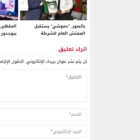
بالصور. “حموشي” يستقبل
المقهى ا
المفتش العام للشرطة
ببوجدور 
بجمهورية ليبيريا
السادسة.
تستنطق ا
اترك تعليق
وتفكك سر
لن يتم نشر عنوان بريدك الإلكتروني.
الحقول الإلزام
الكولونيا