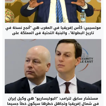
موتسيبي: كأس إفريقيا في المغرب هي “أنجح نسخة في
تاريخ البطولة”.. والبنية التحتية في المملكة على
“مستوى عالمي”
مستشار سابق لترامب: “البوليساريو” هي وكيل إيران
في شمال إفريقيا وتجاهل خطرها سيكون خطأ جسيما