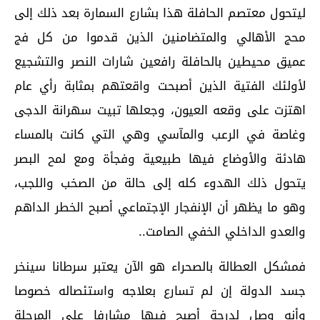
ليتحول معتصم الحافلة هذا بشارع السمارة بعد ذلك إلى
محج الأهالي والمتضامنين الذين قدموا من كل فج
عميق محيطين بالحافلة رافعين شارات النصر والتشجيع
لأولئك الفتية الذين أصبحت واقعتهم بمثابة رأي عام
اهتزت على وقعه العيون، وجعلها تبيت سهرانة الدجى
وغاصة في الرعب والمآسي وهي التي كانت بالمساء
هادئة والأوضاع فيها طبيعية وفجأة ومع لمح البصر
يتحول ذلك الهدوء كله إلى حالة من الصخب واللجب،
وهو ما يظهر أن الإنفجار الإجتماعي أصبح الخطر الداهم
والعدو الداخلي الخفي الصامت..
فمشكل العطالة بالصحراء هو الآن يعتبر سرطانا سينخر
جسد الدولة إن لم تسارع بعلاجه واستئصاله خصوصا
وأنه وصل لدرجة أصبح فيها مشارفا على المرحلة