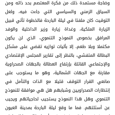
وضاجة مستمدة ذلك من فكرة المعتصم بحد ذاته ومن
السياق الزمني والسياسي التي جاءت فيه، ولعل
التوقيت كان ملفتا في ليلة البارحة فالخطوة تأتي قبيل
الزيارة الملكية، وغداة زيارة وزير الداخلية والوفد
المرافق بخصوص النموذج التنموي، الذي لن يكون
مكتملا وبلا طعم، إلا بأليات توازيه تقضي على مشكل
البطالة المتفشي، بالنظر إلى تقارير المجلس الإقتصادي
والإجتماعي القائلة بإرتفاع العطالة بالجهات الصحراوية
مقارنة مع الجهات الشمالية، وهو ما يستوجب على
صانعي القرار التوقف قليلا مع الذات والتأمل في
إنتظارات الصحراويين وشبابهم هل هي موافقة للنموذج
التنموي وهل هذا النموذج يستجيب لحاجياتهم ويجيب
عن أسئلتهم. فما ما وقع ليلة البارحة بمدينة العيون