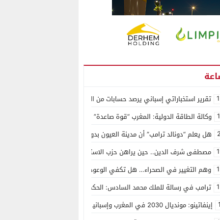
1
تقرير استخباراتي إسباني يرصد حسابات من الجزائر وأرقاما بـ”213+” ضمن حملة رقمية منظمة حرّضت على اقتحام سبتة
وكالة الطاقة الدولية: المغرب “قوة صاعدة” في سوق المعادن الاستراتيجية ال
هل يعلم “دونالد ترامب” أن مدينة العيون بدون ماء؟
1
مصطفى شرف الدين.. حين يراهن حزب الاستقلال على الكفاءة ويمنح الشباب ف
1
وهم التغيير في الصحراء… هل تكفي الوعود الفارغة لصناعة الواقع؟
1
ترامب في رسالة للملك محمد السادس: الحكم الذاتي هو الأساس الوحيد لحل ق
إينفاتينو: مونديال 2030 في المغرب وإسبانيا والبرتغال سيكون “الأجمل في التاريخ”