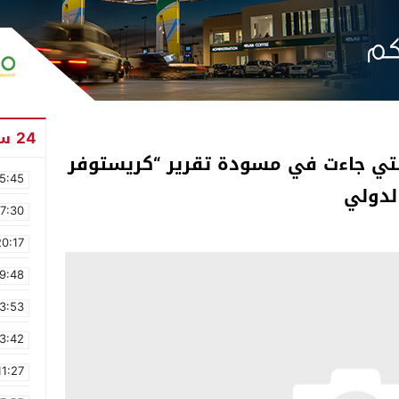
24 ساعة
التي جاءت في مسودة تقرير “كريستوفر
5:45
لدولي
17:30
20:17
9:48
3:53
3:42
11:27