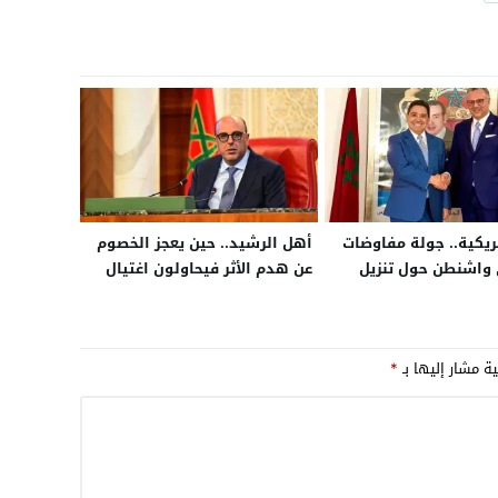
مريكية.. جولة مفاوضات
أهل الرشيد.. حين يعجز الخصوم
 واشنطن حول تنزيل
عن هدم الأثر فيحاولون اغتيال
ذاتي في الصحراء
الصورة بمسدس ألعاب
وزراء خارجية المغرب،
موريتانيا وممثل جبهة
ية مشار إليها بـ
*
ريو