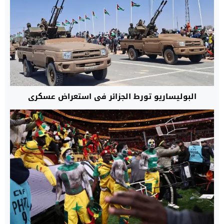
البوليساريو تورط الجزائر في استعراض عسكري