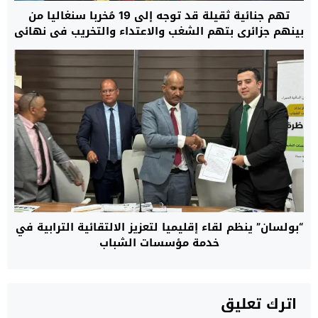
تهم جنائية ثقيلة قد توجه إلى 19 مُخربا سنغاليا من
بينهم جزائري بتهم الشغب والاعتداء والتخريب في نهائي
“الكان”
“بولسان” ينظم لقاء إقليميا لتعزيز الالتقائية الترابية في
خدمة مؤسسات الشباب
اترك تعليق