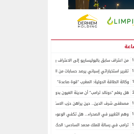
1
من اعتراف سابق بالبوليساريو إلى الاعتراف بسيادة المغرب على الصحراء.. كول
1
تقرير استخباراتي إسباني يرصد حسابات من الجزائر وأرقاما بـ”213+” ضمن حملة رقمية منظمة حرّضت على اقتحام سبتة
وكالة الطاقة الدولية: المغرب “قوة صاعدة” في سوق المعادن الاستراتيجية ال
هل يعلم “دونالد ترامب” أن مدينة العيون بدون ماء؟
1
مصطفى شرف الدين.. حين يراهن حزب الاستقلال على الكفاءة ويمنح الشباب ف
1
وهم التغيير في الصحراء… هل تكفي الوعود الفارغة لصناعة الواقع؟
1
ترامب في رسالة للملك محمد السادس: الحكم الذاتي هو الأساس الوحيد لحل ق