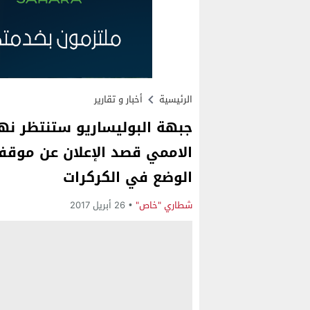
الرئيسية
أخبار و تقارير
جبهة البوليساريو ستنتظر نها
الاممي قصد الإعلان عن موقف
الوضع في الكركرات
شطاري "خاص"
26 أبريل 2017