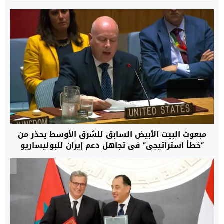
مبعوث البيت الأبيض السابق للشرق الأوسط يحذر من
“خطأ استراتيجي” في تجاهل دعم إيران للبوليساريو
لتحويلها إلى ذراع عسكري يهدد استقرار شمال إفريقيا