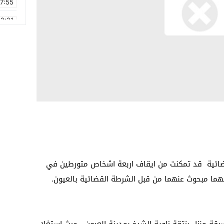
17:55
2:21
2:09
16:15
0:49
1:09
17:20
6:58
ضائية قد تمكنت من ايقاف اربعة اشخاص متورطين في
نهما مبحوث عنهما من قبل الشرطة القضائية بالعيون.