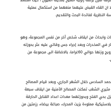
رقة منزل بزتقة زاوية الشيخ بمدينة العيون ، حيث استغلا
ا ان القاء القبض عليهما منعهما من استكمال عملية
سة النظرية لفائدة البحث والتقديم.
يات وابحاث من ايقاف شخص آخر من نفس المجموعة، وهو
ر في المخدرات وبعد إجراء جس وقائي عليه عثر بحوزته
على قطع صغيرة من مخدر الشيرا معدة للترويج وزنها حوالي 60غراما، بالاضافة الى مجموعة من
.
حمد السادس خلال الشهر الجاري، وبعد قيام المصالح
 مثيري الشغب تمكنت المصالح الأمنية من ايقاف سبعة
بمنزل بحي الفتح وبحوزتهما معدات اعداد القنابل الحارقة
لاستيكية مملوءة بزيت المحرك، صباغة بيضاء، رزمتين من