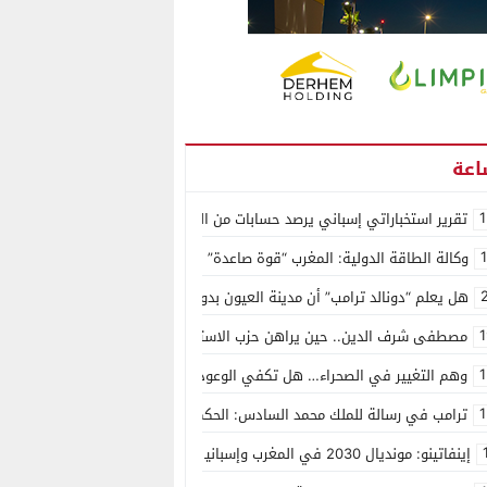
1
تقرير استخباراتي إسباني يرصد حسابات من الجزائر وأرقاما بـ”213+” ضمن حملة رقمية منظمة حرّضت على اقتحام سبتة
وكالة الطاقة الدولية: المغرب “قوة صاعدة” في سوق المعادن الاستراتيجية ال
هل يعلم “دونالد ترامب” أن مدينة العيون بدون ماء؟
1
مصطفى شرف الدين.. حين يراهن حزب الاستقلال على الكفاءة ويمنح الشباب ف
1
وهم التغيير في الصحراء… هل تكفي الوعود الفارغة لصناعة الواقع؟
1
ترامب في رسالة للملك محمد السادس: الحكم الذاتي هو الأساس الوحيد لحل ق
إينفاتينو: مونديال 2030 في المغرب وإسبانيا والبرتغال سيكون “الأجمل في التاريخ”