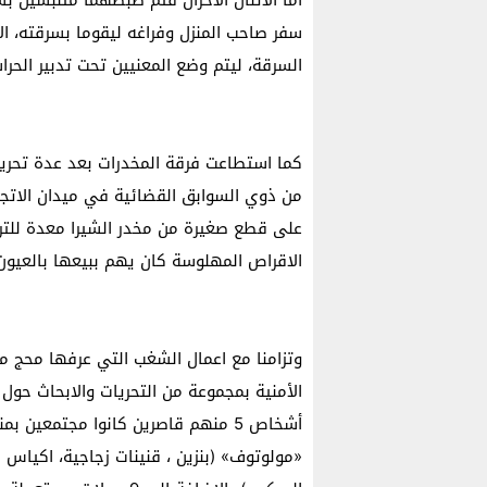
اما الاثنان الآخران فتم ضبطهما متلبسين بس
سفر صاحب المنزل وفراغه ليقوما بسرقته، ال
السرقة، ليتم وضع المعنيين تحت تدبير الحرا
كما استطاعت فرقة المخدرات بعد عدة تحر
من ذوي السوابق القضائية في ميدان الاتجا
الاقراص المهلوسة كان يهم ببيعها بالعيون
وتزامنا مع اعمال الشغب التي عرفها محج م
الأمنية بمجموعة من التحريات والابحاث حول
أشخاص 5 منهم قاصرين كانوا مجتمعين 
«مولوتوف» (بنزين ، قنينات زجاجية، اكياس ب