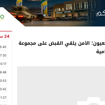
24 ساعة
تُو لعيون؛ الأمن يلقي القبض على مجموعة
5:45
مية
17:30
20:17
9:48
3:53
3:42
11:27