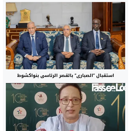
استقبال “الصباري” بالقصر الرئاسي بنواكشوط