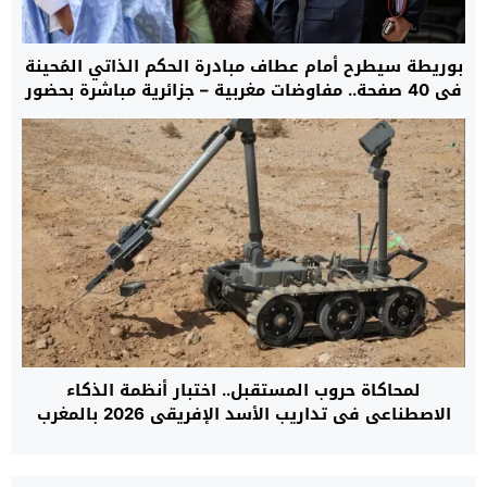
بوريطة سيطرح أمام عطاف مبادرة الحكم الذاتي المُحينة
في 40 صفحة.. مفاوضات مغربية – جزائرية مباشرة بحضور
دي ميستورا في السفارة الأمريكية بمدريد حول ملف
الصحراء غدا الأحد
لمحاكاة حروب المستقبل.. اختبار أنظمة الذكاء
الاصطناعي في تداريب الأسد الإفريقي 2026 بالمغرب
لأول مرة