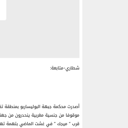
شطاري-متابعة:
ﺃﺻﺪﺭﺕ ﻣﺤﻜﻤﺔ ﺟﺒﻬﺔ ﺍﻟﺒﻮﻟﻴﺴﺎﺭﺑﻮ ﺑﻤﻨﻄﻘﺔ ﺗ
ﻣﻮﻗﻮﻓﺎ ﻣﻦ ﺟﻨﺴﻴﺔ ﻣﻐﺮﺑﻴﺔ ﻳﻨﺤﺪﺭﻭﻥ ﻣﻦ ﺟﻬﺔ 
ﻗﺮﺏ “ ﻣﻴﺠﻚ ” ﻓﻲ ﻏﺸﺖ ﺍﻟﻤﺎﺿﻲ ﺑﺘﻬﻤﺔ ﺗﻬﺮﻳ