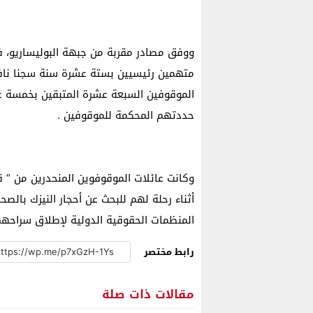
ﻭﻭﻓﻖ ﻣﺼﺎﺩﺭ ﻣﻘﺮﺑﺔ ﻣﻦ ﺟﺒﻬﺔ ﺍﻟﺒﻮﻟﻴﺴﺎﺭﻳﻮ، 
ﻣﺘﻬﻤﻴﻦ ﺭﺋﻴﺴﻴﻴﻦ ﺑﺴﺘﺔ ﻋﺸﺮﺓ ﺳﻨﺔ ﺳﺠﻨﺎ ﻧﺎﻓ
ﺍﻟﻤﻮﻗﻮﻓﻴﻦ ﺍﻟﺴﺒﻌﺔ ﻋﺸﺮﺓ ﺍﻟﻤﺘﺒﻘﻴﻦ ﺑﺨﻤﺴﺔ ﻋﺸ
ﺣﺪﺩﺗﻬﻢ ﺍﻟﻤﺤﻜﻤﺔ ﻟﻠﻤﻮﻗﻮﻓﻴﻦ .
ﻭﻛﺎﻧﺖ ﻋﺎﺋﻼﺕ ﺍﻟﻤﻮﻗﻮﻓﻮﻳﻦ ﺍﻟﻤﻨﺤﺪﺭﻳﻦ ﻣﻦ “ ﻗﺒ
ﺃﺛﻨﺎﺀ ﺭﺣﻠﺔ ﻟﻬﻢ ﻟﻠﺒﺤﺚ ﻋﻦ ﺃﺣﺠﺎﺭ ﺍﻟﻨﻴﺰﻙ ﺑﺎﻟ
ﺍﻟﻤﻨﻈﻤﺎﺕ ﺍﻟﺤﻘﻮﻗﻴﺔ ﺍﻟﺪﻭﻟﻴﺔ ﻹﻃﻼﻕ سراحهم
رابط مختصر
مقالات ذات صلة