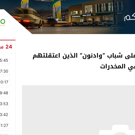
24 ساعة
 على شباب “وادنون” الذين اعتقلتهم
5:45
في المخدرات
17:30
20:17
9:48
3:53
3:42
11:27