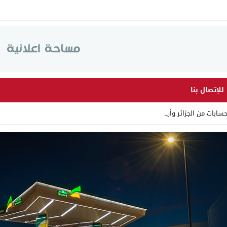
للإتصال بنا
ات من الجزائر وأرقاما بـ”2 _