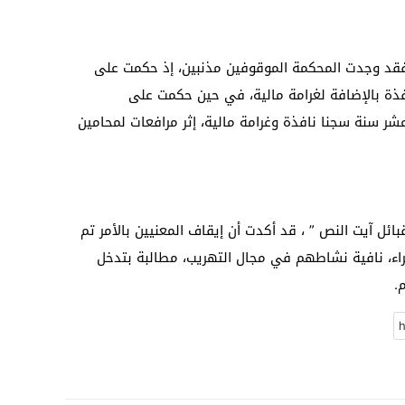
ﻓﻘﺪ ﻭﺟﺪﺕ ﺍﻟﻤﺤﻜﻤﺔ ﺍﻟﻤﻮﻗﻮﻓﻴﻦ ﻣﺬﻧﺒﻴﻦ، ﺇﺫ ﺣﻜﻤﺖ ﻋﻠﻰ
ﺬﺓ ﺑﺎﻹﺿﺎﻓﺔ ﻟﻐﺮﺍﻣﺔ ﻣﺎﻟﻴﺔ، ﻓﻲ ﺣﻴﻦ ﺣﻜﻤﺖ ﻋﻠﻰ
ﺮ ﺳﻨﺔ ﺳﺠﻨﺎ ﻧﺎﻓﺬﺓ ﻭﻏﺮﺍﻣﺔ ﻣﺎﻟﻴﺔ، ﺇﺛﺮ ﻣﺮﺍﻓﻌﺎﺕ ﻟﻤﺤﺎﻣﻴﻦ
ﺎﺋﻞ ﺁﻳﺖ ﺍﻟﻨﺺ ” ، ﻗﺪ ﺃﻛﺪﺕ ﺃﻥ ﺇﻳﻘﺎﻑ ﺍﻟﻤﻌﻨﻴﻴﻦ ﺑﺎﻷﻣﺮ ﺗﻢ
ﺼﺤﺮﺍﺀ، ﻧﺎﻓﻴﺔ ﻧﺸﺎﻃﻬﻢ ﻓﻲ ﻣﺠﺎﻝ ﺍﻟﺘﻬﺮﻳﺐ، ﻣﻄﺎﻟﺒﺔ ﺑﺘﺪﺧﻞ
.