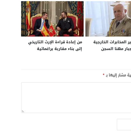
ر المخابرات الخارجية
من إعادة قراءة الإرث التاريخي
بار مهنا السجن
إلى بناء مقاربة براغماتية
بالبليدة وسط تقارير
حديثة.. كيف غيرت إسبانيا
نفوذ داخل النظام
رؤيتها لملف الصحراء في ظل
متطلبات الاستقرار في غرب
ية مشار إليها بـ
*
المتوسط؟