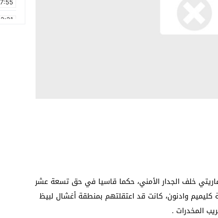
17:55
2:21
2:09
16:15
0:49
1:09
17:20
6:58
ﻔﺎﺭﻳﺘﻲ ﺧﻠﻒ ﺍﻟﺠﺪﺍﺭ ﺍﻷﻣﻨﻲ، ﺣﻜﻤﺎ ﻗﺎﺳﻴﺎ ﻓﻲ ﺣﻖ ﺗﺴﻌﺔ ﻋﺸﺮ
كليميم ﻭﺍﺩﻧﻮﻥ، ﻛﺎﻧﺖ ﻗﺪ ﺍﻋﺘﻘﻠﺘﻬﻢ ﺑﻤﻨﻄﻘﺔ ﺃﻏﺸﺎﻝ ﻟﺒﻴﻆ
ﺐ ﺍﻟﻤﺨﺪﺭﺍﺕ .