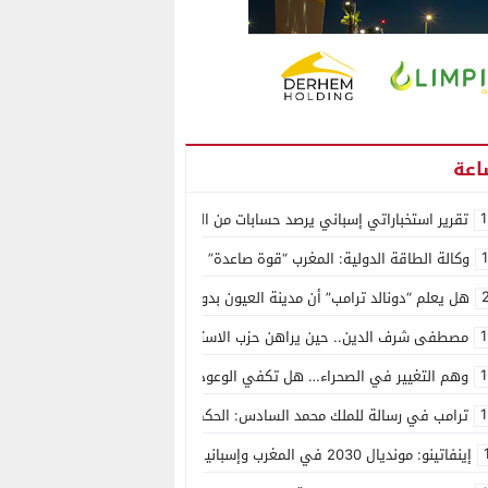
1
تقرير استخباراتي إسباني يرصد حسابات من الجزائر وأرقاما بـ”213+” ضمن حملة رقمية منظمة حرّضت على اقتحام سبتة
وكالة الطاقة الدولية: المغرب “قوة صاعدة” في سوق المعادن الاستراتيجية ال
هل يعلم “دونالد ترامب” أن مدينة العيون بدون ماء؟
1
مصطفى شرف الدين.. حين يراهن حزب الاستقلال على الكفاءة ويمنح الشباب ف
1
وهم التغيير في الصحراء… هل تكفي الوعود الفارغة لصناعة الواقع؟
1
ترامب في رسالة للملك محمد السادس: الحكم الذاتي هو الأساس الوحيد لحل ق
إينفاتينو: مونديال 2030 في المغرب وإسبانيا والبرتغال سيكون “الأجمل في التاريخ”