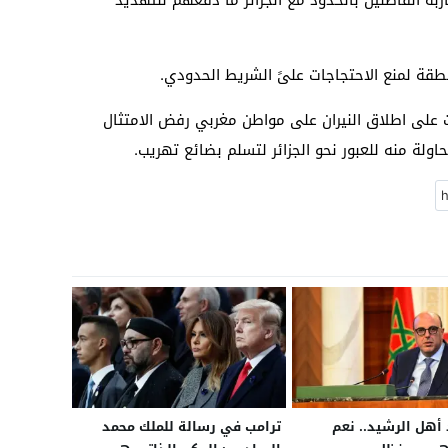
 القاطنين بالحدود مع الجزائر ما دفعهم للتهديد
قة لمنع الاحتجاجات علىً الشريط الحدودي.
ت على اطلاق النيران على مواطن مغربي رفض الامتثال
اولة منه للعبور نحو الجزائر لتسلم بضائع تهريب.
 أهل الرشيد.. نعم
ترامب في رسالة للملك محمد