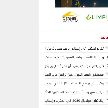
1
تقرير استخباراتي إسباني يرصد حسابات من الجزائر وأرقاما بـ”213+” ضمن حملة رقمية منظمة حرّضت على اقتحام سبتة
وكالة الطاقة الدولية: المغرب “قوة صاعدة” في سوق المعادن الاستراتيجية ال
هل يعلم “دونالد ترامب” أن مدينة العيون بدون ماء؟
1
مصطفى شرف الدين.. حين يراهن حزب الاستقلال على الكفاءة ويمنح الشباب ف
1
وهم التغيير في الصحراء… هل تكفي الوعود الفارغة لصناعة الواقع؟
1
ترامب في رسالة للملك محمد السادس: الحكم الذاتي هو الأساس الوحيد لحل ق
إينفاتينو: مونديال 2030 في المغرب وإسبانيا والبرتغال سيكون “الأجمل في التاريخ”