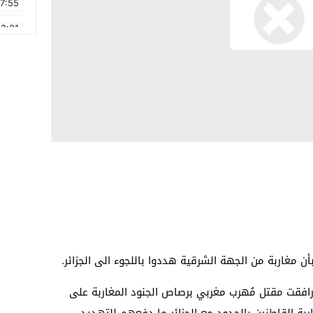
17:55
2:21
2:09
16:15
0:49
1:09
17:20
6:58
بأن مغاربة من الجهة الشرقية هددوا باللجوء الى الجزائر.
افقت مقتل مُهرب مغربي برصاص الجنود المغاربة على