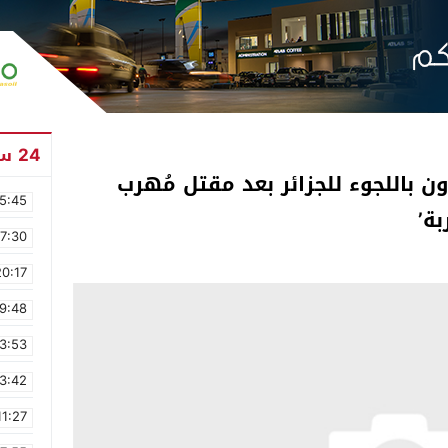
24 ساعة
ن باللجوء للجزائر بعد مقتل مُهرب
5:45
ة’
17:30
20:17
9:48
3:53
3:42
11:27