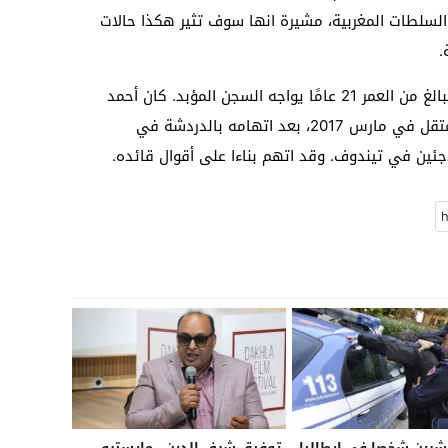
السلطات المغربية، مشيرة انها سوف تثير هكذا حالات
.
ويذكر ان أحمد عليوت ابن مدينة بوجدور و البالغ من العمر 21 عامًا يواجه السجن المؤبد. كان أحمد
جندي في القوات المسلحة الملكية عندما اعتقل في مارس 2017، بعد اتهامه بالدردشة في
جئين في تيندوف. وقد اتهم بناءا على أقوال قائده.
رين شخصا في إيطاليا
توفيق شرف الدين.. مايسترو