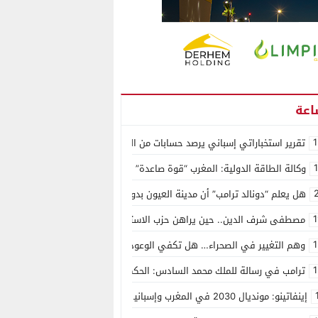
1
تقرير استخباراتي إسباني يرصد حسابات من الجزائر وأرقاما بـ”213+” ضمن حملة رقمية منظمة حرّضت على اقتحام سبتة
وكالة الطاقة الدولية: المغرب “قوة صاعدة” في سوق المعادن الاستراتيجية ال
هل يعلم “دونالد ترامب” أن مدينة العيون بدون ماء؟
1
مصطفى شرف الدين.. حين يراهن حزب الاستقلال على الكفاءة ويمنح الشباب ف
1
وهم التغيير في الصحراء… هل تكفي الوعود الفارغة لصناعة الواقع؟
1
ترامب في رسالة للملك محمد السادس: الحكم الذاتي هو الأساس الوحيد لحل ق
إينفاتينو: مونديال 2030 في المغرب وإسبانيا والبرتغال سيكون “الأجمل في التاريخ”