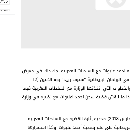
17:55
2:21
2:09
16:15
0:49
1:09
17:20
ضية احمد عليوات مع السلطات المغربية. جاء ذلك في معرض
6:58
جواب الوزارة على سؤال كتابي طرحه النائب في البرلمان البريطانية “ستيف رييد” يوم الاثنين (12
اءات والخطوات التي اتخذتها الوزارة مع السلطات المغربية فيما
إذا ما ناقش قضية سجن احمد اعليوات مع نظيره في وزارة
وقد أجابت الوزارة كتابيا يوم الخميس (15 مارس 2018) مدعية إثارة القضية مع السلطات المغربية
ريطانية على علم بقضية أحمد عليوات، وكذا استمرارها