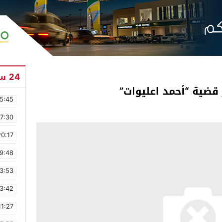
24 ساعة
ر قضية “أحمد اعليوات”
5:45
17:30
20:17
9:48
3:53
3:42
11:27