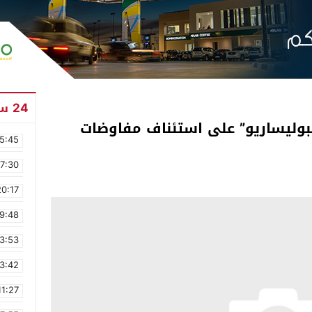
24 ساعة
بوليساريو” على استئناف مفاوضات
5:45
17:30
20:17
9:48
3:53
3:42
11:27