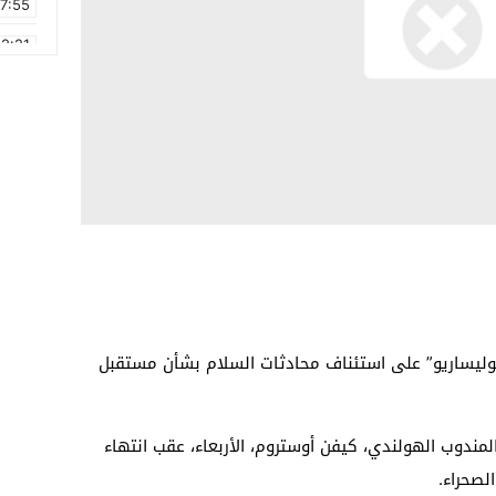
17:55
2:21
2:09
16:15
0:49
1:09
17:20
6:58
وليساريو” على استئناف محادثات السلام بشأن مستقبل
ندوب الهولندي، كيفن أوستروم، الأربعاء، عقب انتهاء
صحراء.