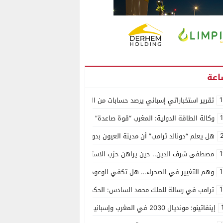
1
تقرير استخباراتي إسباني يرصد حسابات من الجزائر وأرقاما بـ”213+” ضمن حملة رقمية منظمة حرّضت على اقتحام سبتة
وكالة الطاقة الدولية: المغرب “قوة صاعدة” في سوق المعادن الاستراتيجية ال
هل يعلم “دونالد ترامب” أن مدينة العيون بدون ماء؟
1
مصطفى شرف الدين.. حين يراهن حزب الاستقلال على الكفاءة ويمنح الشباب ف
1
وهم التغيير في الصحراء… هل تكفي الوعود الفارغة لصناعة الواقع؟
1
ترامب في رسالة للملك محمد السادس: الحكم الذاتي هو الأساس الوحيد لحل ق
إينفاتينو: مونديال 2030 في المغرب وإسبانيا والبرتغال سيكون “الأجمل في التاريخ”