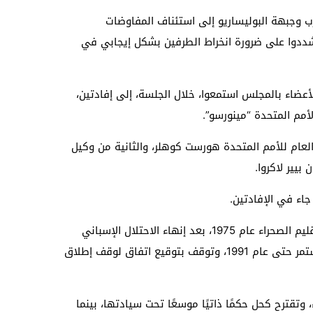
ب وجبهة البوليساريو إلى استئناف المفاوضات
شددوا على ضرورة انخراط الطرفين بشكل إيجابي في
أعضاء بالمجلس استمعوا، خلال الجلسة، إلى إفادتين،
أمم المتحدة “مينورسو”.
العام للأمم المتحدة هورست كوهلر، والثانية من وكيل
بيير لاكروا.
اء في الإفادتين.‎
وبدأ النزاع بين المغرب و”البوليساريو” حول إقليم الصحراء عام 1975، بعد إنهاء الاحتلال الإسباني
وجوده بالمنطقة، ليتحول إلى نزاع مسلح، استمر حتى عام 1991، وتوقف بتوقيع اتفاق لوقف إطلاق
وتقترح كحل حكمًا ذاتيًا موسعًا تحت سيادتها، بينما