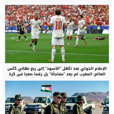
الإعلام الدولي بعد تأهل “الأسود” إلى ربع نهائي كأس
العالم: المغرب لم يعد “مفاجأة” بل رقما صعبا في كرة
القدم العالمية