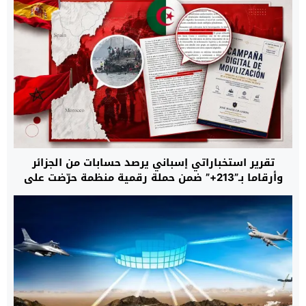
تقرير استخباراتي إسباني يرصد حسابات من الجزائر
وأرقاما بـ”213+” ضمن حملة رقمية منظمة حرّضت على
اقتحام سبتة