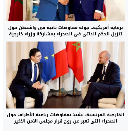
برعاية أمريكية.. جولة مفاوضات ثانية في واشنطن حول
تنزيل الحكم الذاتي في الصحراء بمشاركة وزراء خارجية
المغرب، الجزائر، موريتانيا وممثل جبهة البوليساريو
الخارجية الفرنسية: نشيد بمفاوضات رباعية الأطراف حول
الصحراء التي تعبر عن روح قرار مجلس الأمن الأخير