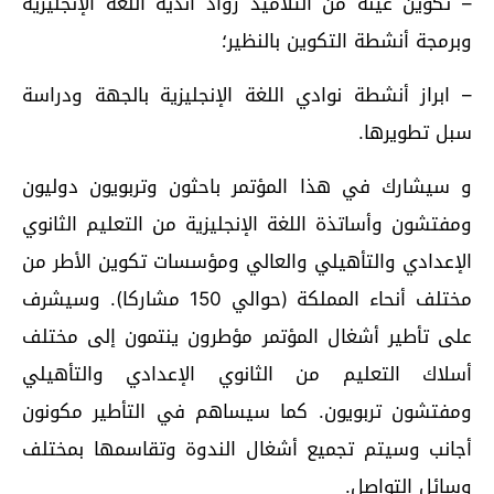
– تكوين عينة من التلاميذ رواد أندية اللغة الإنجليزية
وبرمجة أنشطة التكوين بالنظير؛
– ابراز أنشطة نوادي اللغة الإنجليزية بالجهة ودراسة
سبل تطويرها.
و سيشارك في هذا المؤتمر باحثون وتربويون دوليون
ومفتشون وأساتذة اللغة الإنجليزية من التعليم الثانوي
الإعدادي والتأهيلي والعالي ومؤسسات تكوين الأطر من
مختلف أنحاء المملكة (حوالي 150 مشاركا). وسيشرف
على تأطير أشغال المؤتمر مؤطرون ينتمون إلى مختلف
أسلاك التعليم من الثانوي الإعدادي والتأهيلي
ومفتشون تربويون. كما سيساهم في التأطير مكونون
أجانب وسيتم تجميع أشغال الندوة وتقاسمها بمختلف
وسائل التواصل.