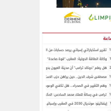
1
تقرير استخباراتي إسباني يرصد حسابات من الجزائر وأرقاما بـ”213+” ضمن حملة رقمية منظمة حرّضت على اقتحام سبتة
وكالة الطاقة الدولية: المغرب “قوة صاعدة” في سوق المعادن الاستراتيجية ال
هل يعلم “دونالد ترامب” أن مدينة العيون بدون ماء؟
1
مصطفى شرف الدين.. حين يراهن حزب الاستقلال على الكفاءة ويمنح الشباب ف
1
وهم التغيير في الصحراء… هل تكفي الوعود الفارغة لصناعة الواقع؟
1
ترامب في رسالة للملك محمد السادس: الحكم الذاتي هو الأساس الوحيد لحل ق
إينفاتينو: مونديال 2030 في المغرب وإسبانيا والبرتغال سيكون “الأجمل في التاريخ”