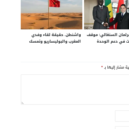
رلمان السنغالي: موقف
واشنطن. حقيقة لقاء وفدي
بت في دعم الوحدة
المغرب والبوليساريو وتمسك
للمغرب
أميركا بخيار الحكم الذاتي في
ملف الصحراء
ية مشار إليها بـ
*