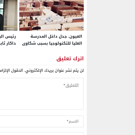
العيون. جدل داخل المدرسة
رئيس الب
العليا للتكنولوجيا بسبب شكاوى
داكار ثا
الطلبة من ضعف التكوين وآفاق
الترابية 
ما بعد التخرج
اترك تعليق
لن يتم نشر عنوان بريدك الإلكتروني.
الحقول الإلزام