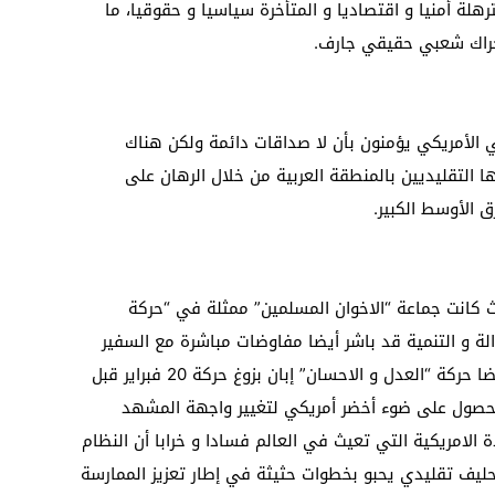
رهلة أمنيا و اقتصاديا و المتأخرة سياسيا و حقوقيا، ما
حراك شعبي حقيقي جارف.
 الأمريكي يؤمنون بأن لا صداقات دائمة ولكن هناك
التقليديين بالمنطقة العربية من خلال الرهان على
 الأوسط الكبير.
كانت جماعة “الاخوان المسلمين” ممثلة في “حركة
دالة و التنمية قد باشر أيضا مفاوضات مباشرة مع السفير
الامريكي بالرباط، و هي مفاوضات شملت أيضا حركة “العدل و الاحسان” إبان بزوغ حركة 20 فبراير قبل
حصول على ضوء أخضر أمريكي لتغيير واجهة المشهد
 الامريكية التي تعيث في العالم فسادا و خرابا أن النظام
يف تقليدي يحبو بخطوات حثيثة في إطار تعزيز الممارسة