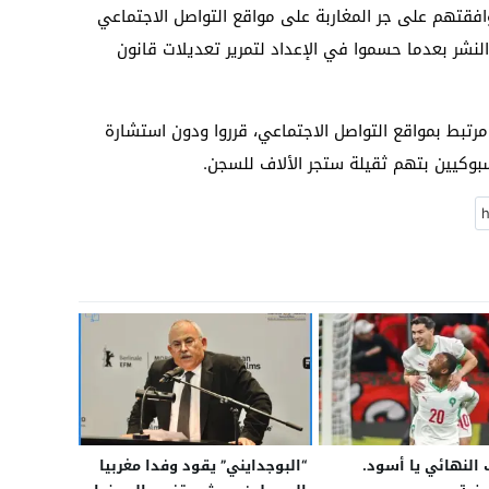
افقتهم على جر المغاربة على مواقع التواصل الاجتماعي
لنشر بعدما حسموا في الإعداد لتمرير تعديلات قانون
لة من 16 مليون مغربي مرتبط بمواقع التواصل الاجتماعي، قرروا ودون استشارة
سبوكيين بتهم ثقيلة ستجر الألاف للسجن.
النهائي يا أسود.
“البوجدايني” يقود وفدا مغربيا