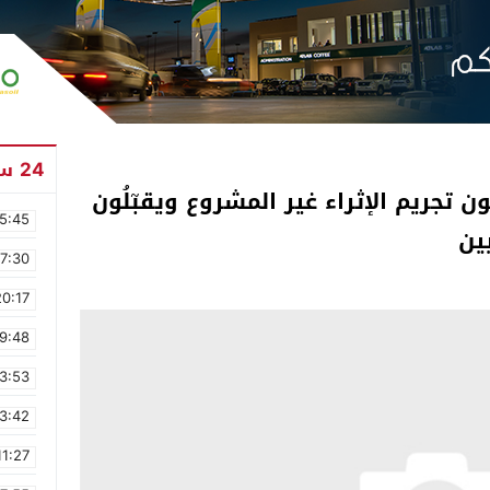
24 ساعة
ن تجريم الإثراء غير المشروع ويقبٓلُون
5:45
ين
17:30
20:17
9:48
3:53
3:42
11:27