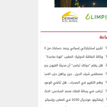
1
تقرير استخباراتي إسباني يرصد حسابات من الجزائر وأرقاما بـ”213+” ضمن حملة رقمية منظمة حرّضت على اقتحام سبتة
وكالة الطاقة الدولية: المغرب “قوة صاعدة” في سوق المعادن الاستراتيجية ال
هل يعلم “دونالد ترامب” أن مدينة العيون بدون ماء؟
1
مصطفى شرف الدين.. حين يراهن حزب الاستقلال على الكفاءة ويمنح الشباب ف
1
وهم التغيير في الصحراء… هل تكفي الوعود الفارغة لصناعة الواقع؟
1
ترامب في رسالة للملك محمد السادس: الحكم الذاتي هو الأساس الوحيد لحل ق
إينفاتينو: مونديال 2030 في المغرب وإسبانيا والبرتغال سيكون “الأجمل في التاريخ”