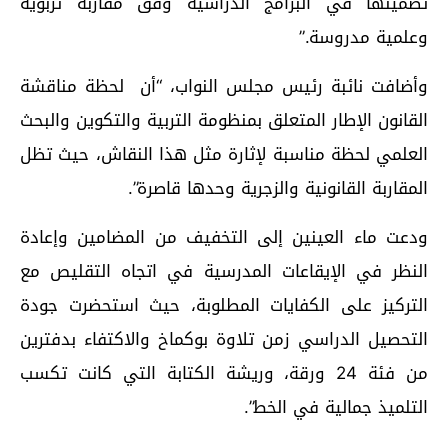
تضمينها في البرامج الدراسية وفق مقاربة تربوية
وعلمية مدروسة.”
وأضافت نائبة رئيس مجلس النواب، “أن لحظة مناقشة
القانون الإطار المتعلق بمنظومة التربية والتكوين والبحث
العلمي لحظة مناسبة لإثارة مثل هذا النقاش، حيث تظل
المقاربة القانونية والزجرية وحدها قاصرة”.
ودعت ماء العينين إلى
التخفيف من المضامين وإعادة
النظر في الإيقاعات المدرسية في اتجاه التقليص مع
التركيز على الكفايات المطلوبة، حيث استحضرت جودة
التحصيل الدراسي زمن تلاوة بوكماخ والاكتفاء بدفترين
من فئة 24 ورقة، وريشة الكتابة التي كانت تكسب
التلميذ جمالية في الخط”.