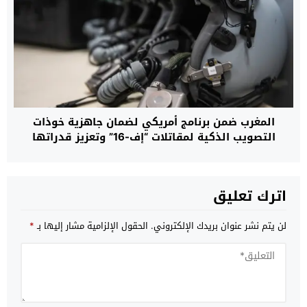
المغرب ضمن برنامج أمريكي لضمان جاهزية خوذات
التصويب الذكية لمقاتلات “إف-16” وتعزيز قدراتها
القتالية حتى عام 2032
اترك تعليق
لن يتم نشر عنوان بريدك الإلكتروني.
الحقول الإلزامية مشار إليها بـ
*