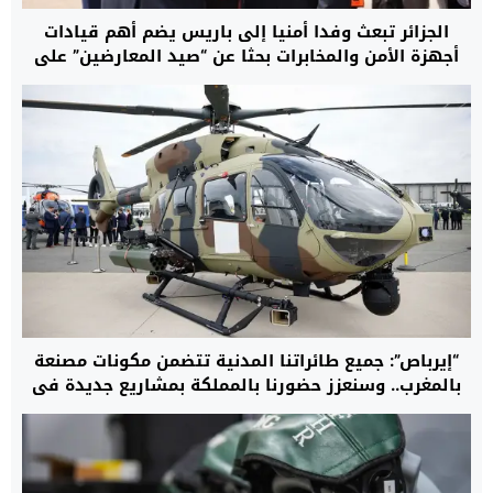
الجزائر تبعث وفدا أمنيا إلى باريس يضم أهم قيادات
أجهزة الأمن والمخابرات بحثا عن “صيد المعارضين” على
الأراضي الفرنسية
“إيرباص”: جميع طائراتنا المدنية تتضمن مكونات مصنعة
بالمغرب.. وسنعزز حضورنا بالمملكة بمشاريع جديدة في
مجال المروحيات