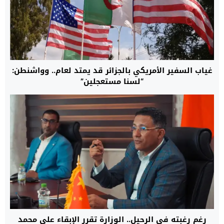
غياب السفير الأمريكي بالجزائر قد يمتد لعام.. وواشنطن:
“لسنا مستعجلين”
رغم رغبته في الرحيل.. الوزارة تقرر الإبقاء على محمد