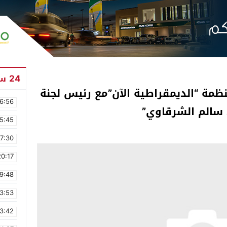
24 ساعة
مة “الديمقراطية الآن”مع رئيس لجنة
6:56
 سالم الشرقاوي”
5:45
17:30
20:17
9:48
3:53
3:42