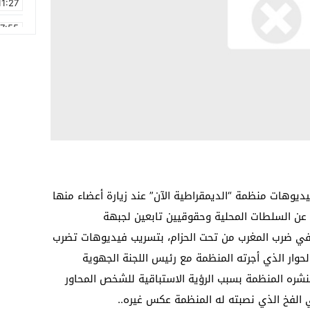
11:27
17:55
2:21
2:09
16:15
0:49
1:09
17:20
يديوهات منظمة “الديمقراطية الآن” عند زيارة أعضاء منها
ولقاؤهم بممثلين عن السلطات المحلية وحقوقيين تابعين لجبهة
ة في ضرب المغرب من تحت الحزام، بتسريب فيديوهات تضرب
ار الذي أجرته المنظمة مع رئيس اللجنة الجهوية
نشره المنظمة بسبب الرؤية الاستباقية للشخص المحاور
الفخ الذي نصبته له المنظمة عكس غيره..