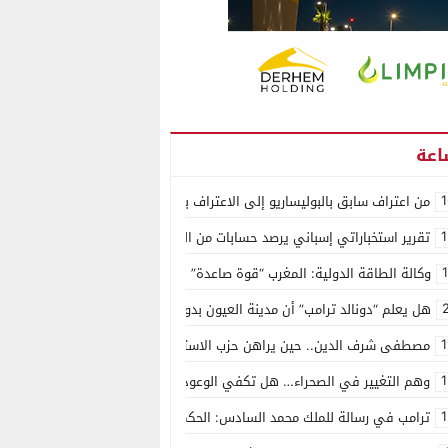
1
من اعتراف سابق بالبوليساريو إلى الاعتراف بسيادة المغرب على الصحراء.. كول
1
تقرير استخباراتي إسباني يرصد حسابات من الجزائر وأرقاما بـ”213+” ضمن حملة رقمية منظمة حرّضت على اقتحام سبتة
وكالة الطاقة الدولية: المغرب “قوة صاعدة” في سوق المعادن الاستراتيجية ال
هل يعلم “دونالد ترامب” أن مدينة العيون بدون ماء؟
1
مصطفى شرف الدين.. حين يراهن حزب الاستقلال على الكفاءة ويمنح الشباب ف
1
وهم التغيير في الصحراء… هل تكفي الوعود الفارغة لصناعة الواقع؟
1
ترامب في رسالة للملك محمد السادس: الحكم الذاتي هو الأساس الوحيد لحل ق