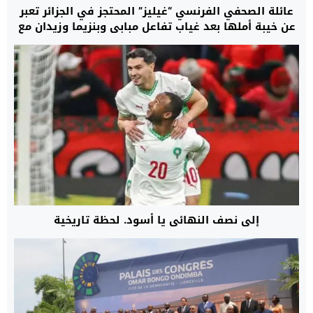
عائلة الصحفي الفرنسي “غيليز” المحتجز في الجزائر تعبر
عن خيبة أملها بعد غياب تفاعل مبابي وبنزيما وزيدان مع
مناشداتها وتدعو إلى تحرك أوسع لإنهاء معاناته
إلى نصف النهائي يا أسود. لحظة تاريخية