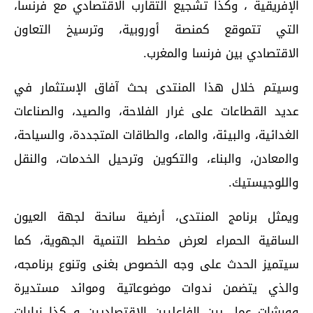
الإفريقية ، وكذا تشجيع التقارب الاقتصادي مع فرنسا،
التي تتموقع كمنصة أوروبية، وترسيخ التعاون
الاقتصادي بين فرنسا والمغرب.
وسيتم خلال هذا المنتدى بحث آفاق الإستثمار في
عديد القطاعات على غرار الفلاحة، واﻟﺼﻴﺪ، والصناعات
الغدائية، واﻟﺒﻴﺌﺔ، والماء، واﻟﻄﺎﻗات المتجددة، واﻟﺴﻴﺎﺣﺔ،
واﻟمعادن، واﻟﺒﻨﺎء، والتكوين وترحيل الخدمات، واﻟﻨﻘﻞ
واللوجيستيك.
ويمثل برنامج المنتدى، أرضية سانحة لجهة العيون
الساقية الحمراء لعرض مخطط التنمية الجهوية، كما
سيتميز الحدث على وجه الخصوص بغنى وتنوع برنامجه،
والذي يتضمن ندوات موضوعاتية وموائد مستديرة
وورشات عمل بين الفاعليين الاقتصاديين و كذا زيارات