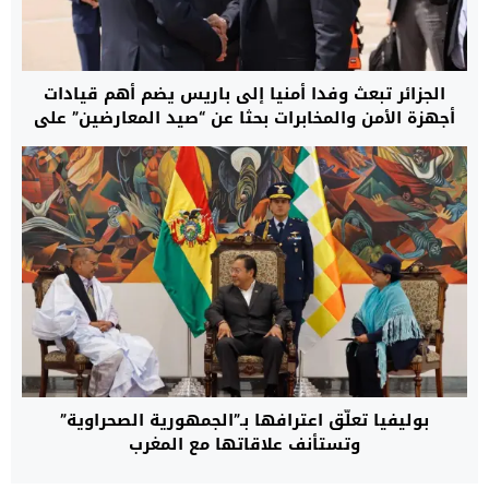
الجزائر تبعث وفدا أمنيا إلى باريس يضم أهم قيادات
أجهزة الأمن والمخابرات بحثا عن “صيد المعارضين” على
الأراضي الفرنسية
بوليفيا تعلّق اعترافها بـ”الجمهورية الصحراوية”
وتستأنف علاقاتها مع المغرب