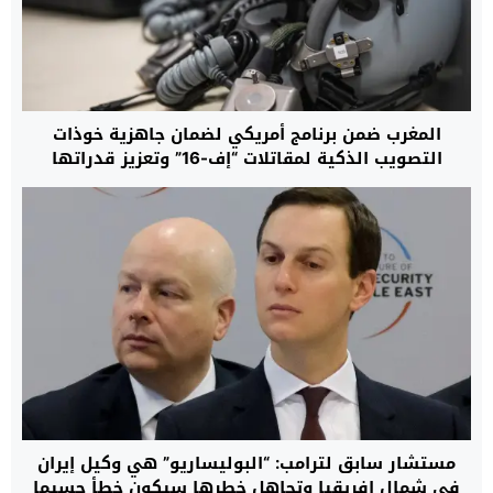
المغرب ضمن برنامج أمريكي لضمان جاهزية خوذات
التصويب الذكية لمقاتلات “إف-16” وتعزيز قدراتها
القتالية حتى عام 2032
مستشار سابق لترامب: “البوليساريو” هي وكيل إيران
في شمال إفريقيا وتجاهل خطرها سيكون خطأ جسيما