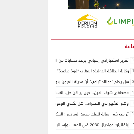
1
تقرير استخباراتي إسباني يرصد حسابات من الجزائر وأرقاما بـ”213+” ضمن حملة رقمية منظمة حرّضت على اقتحام سبتة
وكالة الطاقة الدولية: المغرب “قوة صاعدة” في سوق المعادن الاستراتيجية ال
هل يعلم “دونالد ترامب” أن مدينة العيون بدون ماء؟
1
مصطفى شرف الدين.. حين يراهن حزب الاستقلال على الكفاءة ويمنح الشباب ف
1
وهم التغيير في الصحراء… هل تكفي الوعود الفارغة لصناعة الواقع؟
1
ترامب في رسالة للملك محمد السادس: الحكم الذاتي هو الأساس الوحيد لحل ق
إينفاتينو: مونديال 2030 في المغرب وإسبانيا والبرتغال سيكون “الأجمل في التاريخ”