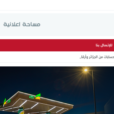
للإتصال بنا
 من الجزائر وأرقاما بـ”213+” _