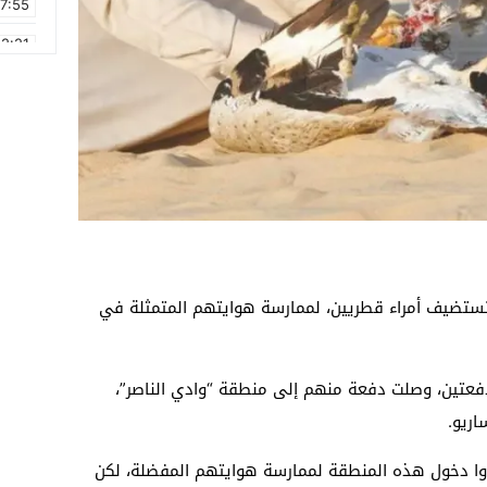
17:55
2:21
2:09
16:15
0:49
1:09
17:20
6:58
و تستضيف أمراء قطريين، لممارسة هوايتهم المتمثلة في
دفعتين، وصلت دفعة منهم إلى منطقة “وادي الناصر”،
اريو.
تادوا دخول هذه المنطقة لممارسة هوايتهم المفضلة، لكن