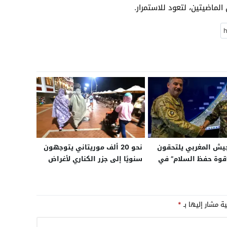
لماضيتين، لتعود للاستمرار.
جيش المغربي يلتحقون
نحو 20 ألف موريتاني يتوجهون
”قوة حفظ السلام” في
سنويًا إلى جزر الكناري لأغراض
يت الاستقرار في القطاع
التسوق والعلاج
ية مشار إليها بـ
*