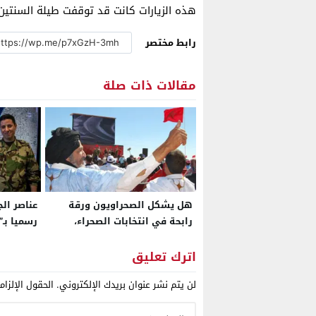
هذه الزيارات كانت قد توقفت طيلة السنتين ا
رابط مختصر
مقالات ذات صلة
هل يشكل الصحراويون ورقة
عناصر ال
رابحة في انتخابات الصحراء،
رسميا بـ
ولماذا يتم منع رجال أعمال “التل”
غزة لتثب
من الترشح؟
اترك تعليق
لن يتم نشر عنوان بريدك الإلكتروني.
الحقول الإلزام