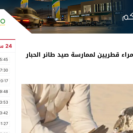
24 ساعة
اء قطريين لممارسة صيد طائر الحبار
5:45
17:30
20:17
9:48
3:53
3:42
11:27