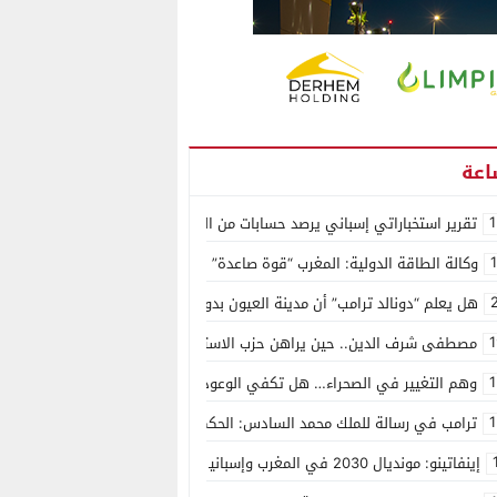
1
تقرير استخباراتي إسباني يرصد حسابات من الجزائر وأرقاما بـ”213+” ضمن حملة رقمية منظمة حرّضت على اقتحام سبتة
وكالة الطاقة الدولية: المغرب “قوة صاعدة” في سوق المعادن الاستراتيجية ال
هل يعلم “دونالد ترامب” أن مدينة العيون بدون ماء؟
1
مصطفى شرف الدين.. حين يراهن حزب الاستقلال على الكفاءة ويمنح الشباب ف
1
وهم التغيير في الصحراء… هل تكفي الوعود الفارغة لصناعة الواقع؟
1
ترامب في رسالة للملك محمد السادس: الحكم الذاتي هو الأساس الوحيد لحل ق
إينفاتينو: مونديال 2030 في المغرب وإسبانيا والبرتغال سيكون “الأجمل في التاريخ”