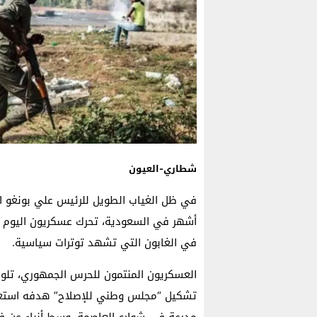
شطاري-العيون
في ظل الغياب الطويل للرئيس علي بونغو ال
أشهر في السعودية، تحرك عسكريون اليوم ال
في الغابون التي تشهد توترات سياسية.
العسكريون المنتمون للحرس الجمهوري، تلوا بي
تشكيل “مجلس وطني للإصلاح” هدفه استعادة 
مدرعة في شوارع العاصمة، وسط أنباء عن ف