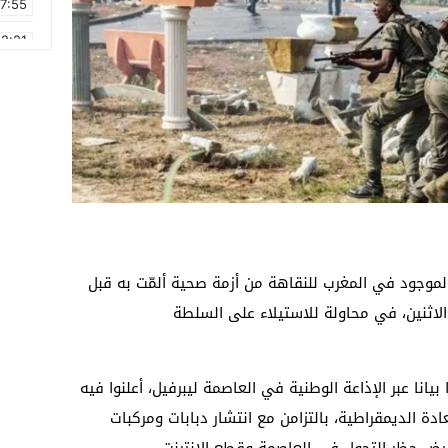
17:55
2:21
2:09
16:15
0:49
1:09
17:20
6:58
موجود في المغرب للنقاهة من أزمة صحية ألمّت به قبل
اثنين، في محاولة للاستيلاء على السلطة
انا عبر الإذاعة الوطنية في العاصمة ليبرفيل، أعلنوا فيه
الديمقراطية، بالتزامن مع انتشار دبابات ومركبات
رض حظر التجول في العاصمة وقطع الإنترنت.