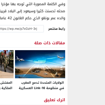
وفي الكلمة المصورة التي توجه بها مؤخرا إل
والده عمر بونغو الذي حكم الغابون 42 عاما، ثم أعيد انتخابه في 2016.
رابط مختصر
مقالات ذات صلة
الولايات المتحدة تدمج المغرب
المفتش ا
في منظومة Link-16 العسكرية
الملكية 
المتقدمة التي تمنحه ولوجا إلى
البعثة ال
شبكة تكتيكية خاصة بحلفاء
للمملكة
اترك تعليق
“الناتو”