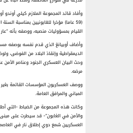
وأفاد قائد المجموعة الملازم كيلي أوندو أوب
(59 عاما) مؤخرا للغابونيين بمناسبة الس
القيام بمسؤوليات منصبه، ووصفه بأنه “عار 
وأضاف أوبيانغ الذي قدم نفسه بوصفه مساع
الديمقراطية وإنقاذ البلاد من الفوضى، ولو
وحث البيان العسكري الجنود وعناصر الأمن ع
مرضه.
ووصف العسكريون المؤسسات القائمة بغير الش
المباني والمرافق العامة.
وكانت هذه المجموعة من الضباط -التي أطل
والأمن في الغابون”- قد سيطرت على مبنى ا
العسكريين سُمع دوي إطلاق نار في العاصم