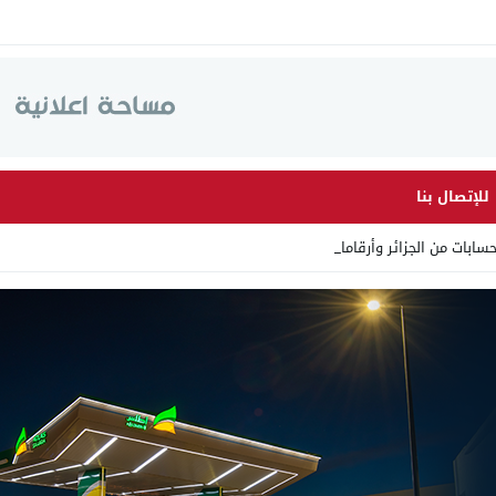
للإتصال بنا
من الجزائر وأرقاما بـ”213+” ض _