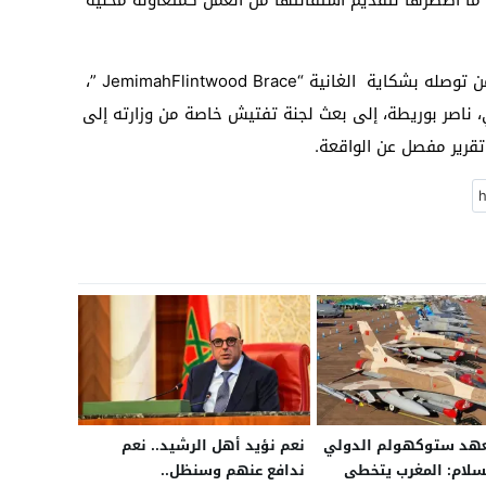
وحسب ذات المصادر، فإنه وبعد ثلاثة أيام من توصله بشكاية الغانية “JemimahFlintwood Brace ”،
ي، ناصر بوريطة، إلى بعث لجنة تفتيش خاصة من وزارته إلى
تقرير مفصل عن الواقعة.
هد ستوكهولم الدولي
نعم نؤيد أهل الرشيد.. نعم
لسلام: المغرب يتخطى
ندافع عنهم وسنظل..