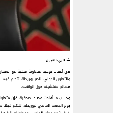
شطاري-العيون
في أعقاب توجيه متعاونة محلية مع السفارة 
والتعاون الدولي، ناصر بوريطة، تتهم فيها سف
مصالح مفتشيته حول الواقعة.
وحسب ما أفادت مصادر صحفية، فإن متعاونة 
يوم الجمعة الماضي لبوريطة، تتهم فيها س
خلال شهر دجنبر الماضي، ومحاولته إغراءها،