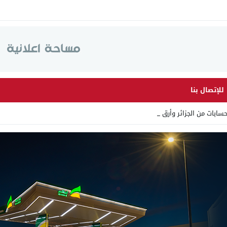
للإتصال بنا
ت من الجزائر وأرقاما بـ”213+_