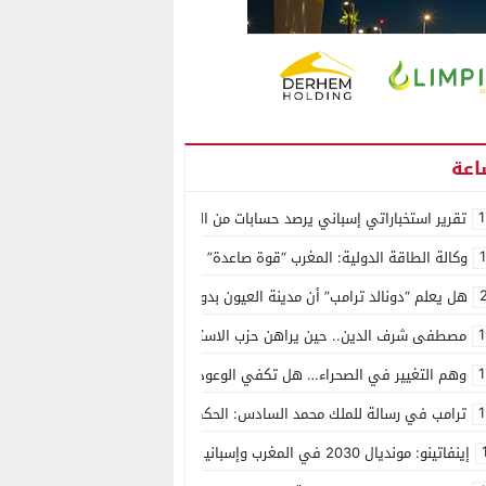
1
تقرير استخباراتي إسباني يرصد حسابات من الجزائر وأرقاما بـ”213+” ضمن حملة رقمية منظمة حرّضت على اقتحام سبتة
وكالة الطاقة الدولية: المغرب “قوة صاعدة” في سوق المعادن الاستراتيجية ال
هل يعلم “دونالد ترامب” أن مدينة العيون بدون ماء؟
1
مصطفى شرف الدين.. حين يراهن حزب الاستقلال على الكفاءة ويمنح الشباب ف
1
وهم التغيير في الصحراء… هل تكفي الوعود الفارغة لصناعة الواقع؟
1
ترامب في رسالة للملك محمد السادس: الحكم الذاتي هو الأساس الوحيد لحل ق
إينفاتينو: مونديال 2030 في المغرب وإسبانيا والبرتغال سيكون “الأجمل في التاريخ”