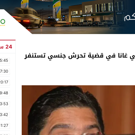
24 ساعة
ي غانا في قضية تحرش جنسي تستنفر
5:45
17:30
20:17
9:48
3:53
3:42
11:27