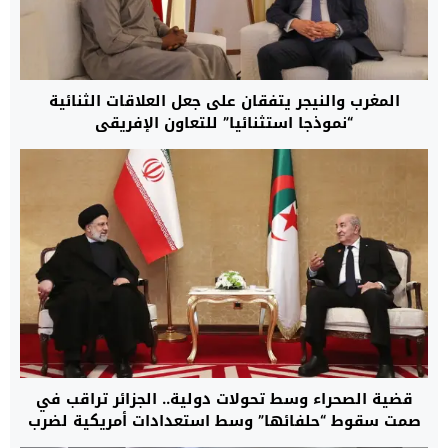
المغرب والنيجر يتفقان على جعل العلاقات الثنائية
“نموذجا استثنائيا” للتعاون الإفريقي
قضية الصحراء وسط تحولات دولية.. الجزائر تراقب في
صمت سقوط “حلفائها” وسط استعدادات أمريكية لضرب
إيران