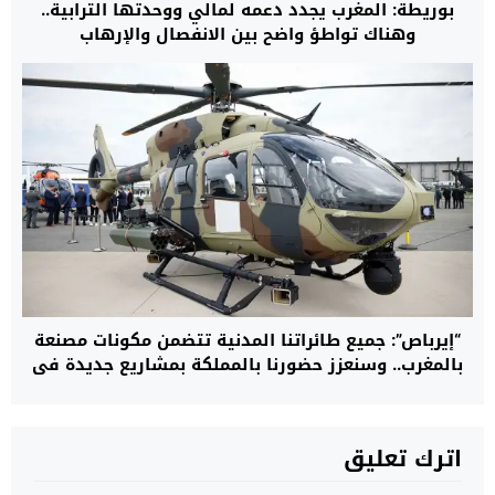
بوريطة: المغرب يجدد دعمه لمالي ووحدتها الترابية..
وهناك تواطؤ واضح بين الانفصال والإرهاب
“إيرباص”: جميع طائراتنا المدنية تتضمن مكونات مصنعة
بالمغرب.. وسنعزز حضورنا بالمملكة بمشاريع جديدة في
مجال المروحيات
اترك تعليق