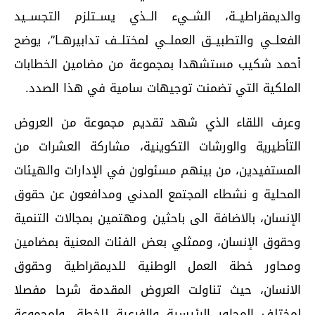
والديمقراطيــة، الشــيء الــذي يســتلزم التجســيد
الفعلــي والتطبيــق العملــي لمختلــف تدابيرهــا”، يوضح
أحمد شكيب مستشهدا بمجموعة من مضامين الخطابات
الملكية التي تضمنت توجيهات سامية في هذا الصدد.
وعرف اللقاء الذي شهد تقديم مجموعة من العروض
التأطيرية والورشات التكوينية، مشاركة العشرات من
المستفيدين، من بينهم مسئولون في الإدارات والهيئات
المحلية و نشطاء المجتمع المدني ومدافعون عن حقوق
الإنسان، بالاضافة الى باحثين ومهتمين بمجالات التنمية
وحقوق الإنسان، وممثلي بعض الفئات المعنية بمضامين
ومحاور خطة العمل الوطنية للديمقراطية وحقوق
الانسان، حيث تناولت العروض المقدمة شرحا مفصلا
لمختلف المحاور الرئيسية والفرعية للخطة، ولمجموعة