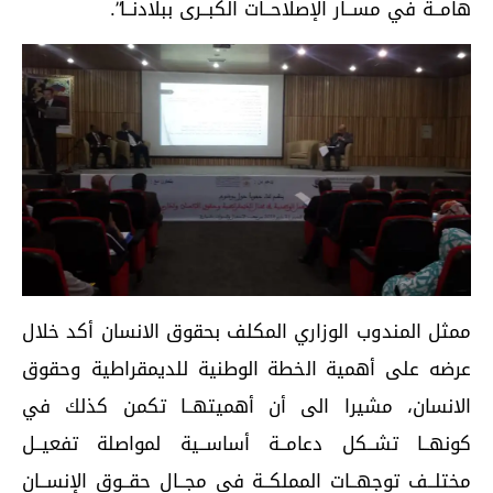
هامــة في مســار الإصلاحــات الكبــرى ببلادنــا”.
ممثل المندوب الوزاري المكلف بحقوق الانسان أكد خلال
عرضه على أهمية الخطة الوطنية للديمقراطية وحقوق
الانسان، مشيرا الى أن أهميتهــا تكمن كذلك في
كونهــا تشــكل دعامــة أساســية لمواصلة تفعيــل
مختلــف توجهــات المملكــة في مجــال حقــوق الإنســان