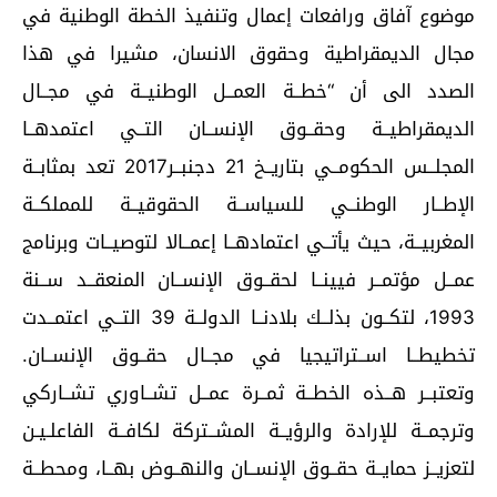
موضوع آفاق ورافعات إعمال وتنفيذ الخطة الوطنية في
مجال الديمقراطية وحقوق الانسان، مشيرا في هذا
الصدد الى أن “خطــة العمــل الوطنيــة في مجــال
الديمقراطيــة وحقــوق الإنســان التــي اعتمدهــا
المجلــس الحكومــي بتاريــخ 21 دجنبــر2017 تعد بمثابــة
الإطــار الوطنــي للسياســة الحقوقيــة للمملكــة
المغربيــة، حيث يأتــي اعتمادهــا إعمــالا لتوصيــات وبرنامج
عمــل مؤتمــر فيينــا لحقــوق الإنســان المنعقــد ســنة
1993، لتكــون بذلــك بلادنــا الدولــة 39 التــي اعتمــدت
تخطيطــا اســتراتيجيا في مجــال حقــوق الإنســان.
وتعتبــر هــذه الخطــة ثمــرة عمــل تشــاوري تشــاركي
وترجمــة للإرادة والرؤيــة المشــتركة لكافــة الفاعلـيـن
لتعزيــز حمايــة حقــوق الإنســان والنهــوض بهــا، ومحطــة