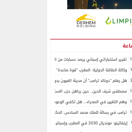
1
تقرير استخباراتي إسباني يرصد حسابات من الجزائر وأرقاما بـ”213+” ضمن حملة رقمية منظمة حرّضت على اقتحام سبتة
وكالة الطاقة الدولية: المغرب “قوة صاعدة” في سوق المعادن الاستراتيجية ال
هل يعلم “دونالد ترامب” أن مدينة العيون بدون ماء؟
1
مصطفى شرف الدين.. حين يراهن حزب الاستقلال على الكفاءة ويمنح الشباب ف
1
وهم التغيير في الصحراء… هل تكفي الوعود الفارغة لصناعة الواقع؟
1
ترامب في رسالة للملك محمد السادس: الحكم الذاتي هو الأساس الوحيد لحل ق
إينفاتينو: مونديال 2030 في المغرب وإسبانيا والبرتغال سيكون “الأجمل في التاريخ”