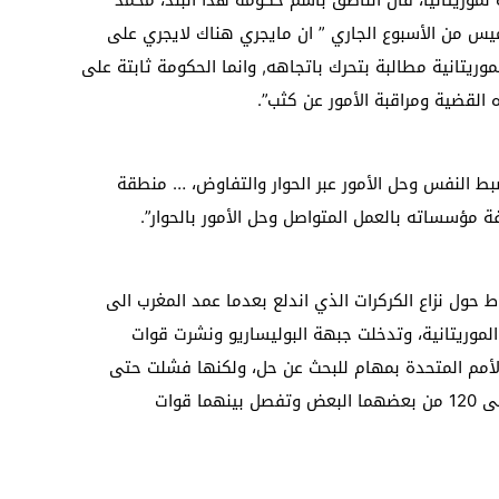
موريتانيا، قال الناطق باسم حكومة هذا البلد، محمد
يس من الأسبوع الجاري ” ان مايجري هناك لايجري على
لموريتانية مطالبة بتحرك باتجاهه, وانما الحكومة ثابتة على
القضية ومراقبة الأمور عن كثب”.
بط النفس وحل الأمور عبر الحوار والتفاوض، … منطقة
 مؤسساته بالعمل المتواصل وحل الأمور بالحوار”.
حول نزاع الكركرات الذي اندلع بعدما عمد المغرب الى
الموريتانية، وتدخلت جبهة البوليساريو ونشرت قوات
الأمم المتحدة بمهام للبحث عن حل، ولكنها فشلت حتى
الآن. وتوجد القوات المغربية والبوليساريو على 120 من بعضهما البعض وتفصل بينهما قوات