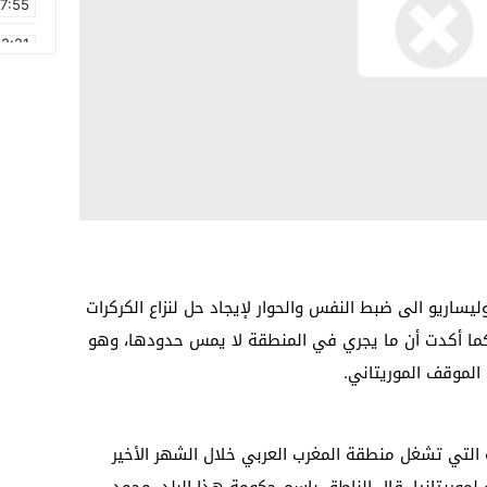
17:55
2:21
2:09
16:15
0:49
1:09
17:20
6:58
ليساريو الى ضبط النفس والحوار لإيجاد حل لنزاع الكركرات
 كما أكدت أن ما يجري في المنطقة لا يمس حدودها، وهو
الموقف الموريتاني.
تي تشغل منطقة المغرب العربي خلال الشهر الأخير