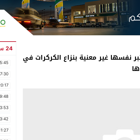
24 ساعة
بر نفسها غير معنية بنزاع الكركرات في
5:45
ها
17:30
20:17
9:48
3:53
3:42
11:27