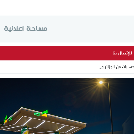
للإتصال بنا
ات من الجزائر وأرقاما بـ”2 _