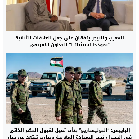
المغرب والنيجر يتفقان على جعل العلاقات الثنائية
“نموذجا استثنائيا” للتعاون الإفريقي
إلباييس: “البوليساريو” بدأت تميل لقبول الحكم الذاتي
في الصحراء تحت السيادة المغربية وصارت تبتعد عن خيار