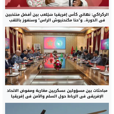
الركراكي: نهائي كأس إفريقيا سَيُلعب بين أفضل منتخبين
في الدورة.. و”حنا مكنحنيوش الراس” وسنفوز باللقب
مباحثات بين مسؤولين عسكريين مغاربة ومفوض الاتحاد
الإفريقي في الرباط حول السلم والأمن في إفريقيا