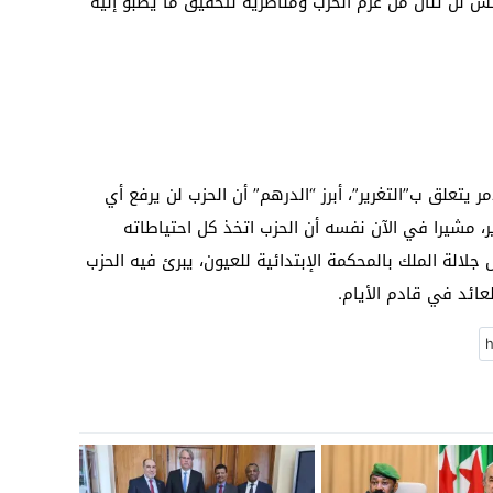
س لن تنال من عزم الحزب ومناصريه لتحقيق ما يصبو إليه
ر يتعلق ب”التغرير”، أبرز “الدرهم” أن الحزب لن يرفع أي
، مشيرا في الآن نفسه أن الحزب اتخذ كل احتياطاته
جلالة الملك بالمحكمة الإبتدائية للعيون، يبرئ فيه الحزب
ائد في قادم الأيام.