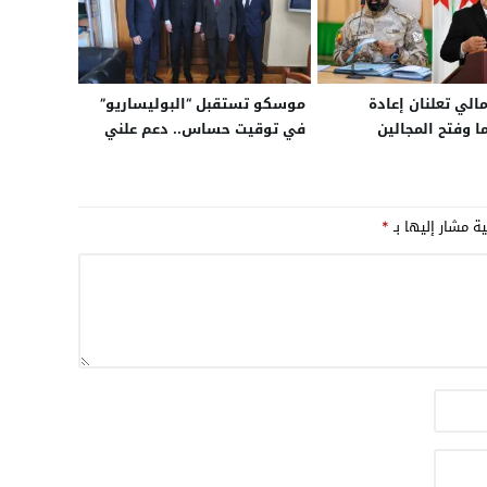
مالي تعلنان إعادة
موسكو تستقبل “البوليساريو”
 وفتح المجالين
في توقيت حساس.. دعم علني
ين البلدين بعد أكثر من
للجبهة أم مناورة دبلوماسية
ندلاع الأزمة
للبحث عن توازن مفقود أمام
سية بينهما
تصاعد الدعم الدولي لمقترح
ية مشار إليها بـ
*
لحكم الذاتي المغربي؟