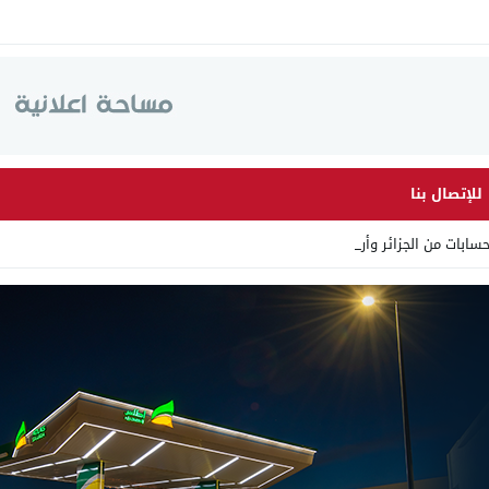
للإتصال بنا
ات من الجزائر وأرقاما بـ”21_