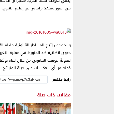
يكفي لعودته لكنف الحزب، معتبرا أن الدسائ
في الفوز بمقعد برلماني عن إقليم العيون.
و بخصوص إتباع المساطر القانونية مادام الأم
دعوى قضائية ضد المتورط في عملية التغرير
لتقوية موقفه القانوني من خلال لقاء بوكيل 
ذمته من أي انعكاسات على حياة المترشح الع
رابط مختصر
مقالات ذات صلة