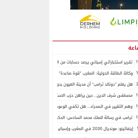
1
تقرير استخباراتي إسباني يرصد حسابات من الجزائر وأرقاما بـ”213+” ضمن حملة رقمية منظمة حرّضت على اقتحام سبتة
وكالة الطاقة الدولية: المغرب “قوة صاعدة” في سوق المعادن الاستراتيجية ال
هل يعلم “دونالد ترامب” أن مدينة العيون بدون ماء؟
1
مصطفى شرف الدين.. حين يراهن حزب الاستقلال على الكفاءة ويمنح الشباب ف
1
وهم التغيير في الصحراء… هل تكفي الوعود الفارغة لصناعة الواقع؟
1
ترامب في رسالة للملك محمد السادس: الحكم الذاتي هو الأساس الوحيد لحل ق
إينفاتينو: مونديال 2030 في المغرب وإسبانيا والبرتغال سيكون “الأجمل في التاريخ”