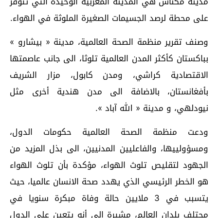
مدينة مكناس هي المدينة المغربية الوحيدة التي تتوفر
على محطة لرصد الجسيمات الصغيرة الملوثة في الهواء.
وصنف تقرير منظمة الصحة العالمية، مدينة « بيشارو »
بباكستان كأكثر المدن العالمية تلوثا، الى جانب عاصمتها
الاقتصادية كراشي، ومدن كابول، مزار الشريف
بأفغانستان، بالاضافة الى مدن هندية أخرى مثل
نيودلهي، و مدينة « الله آباد ».
ودعت منظمة الصحة العالمية حكومات الدول،
ومسؤولييها، والفاعليين المدنيين، الى بذل المزيد من
الجهود لتقليص تلوث الهواء، مؤكدة بأن تلوث الهواء
هو الخطر الرئيسي الذي يهدد صحة الانسان عالميا، حيث
يتسبب في 3 ملايين حالة وفاة مبكرة سنويا في
محتلف بلدان العالم، مشيرة الى أنه يتعين على الدول