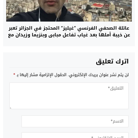
عائلة الصحفي الفرنسي “غيليز” المحتجز في الجزائر تعبر
عن خيبة أملها بعد غياب تفاعل مبابي وبنزيما وزيدان مع
مناشداتها وتدعو إلى تحرك أوسع لإنهاء معاناته
اترك تعليق
لن يتم نشر عنوان بريدك الإلكتروني.
الحقول الإلزامية مشار إليها بـ
*