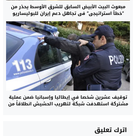
مبعوث البيت الأبيض السابق للشرق الأوسط يحذر من
“خطأ استراتيجي” في تجاهل دعم إيران للبوليساريو
لتحويلها إلى ذراع عسكري يهدد استقرار شمال إفريقيا
توقيف عشرين شخصا في إيطاليا وإسبانيا ضمن عملية
مشتركة استهدفت شبكة لتهريب الحشيش انطلاقاً من
المغرب نحو مدن أوروبية
اترك تعليق