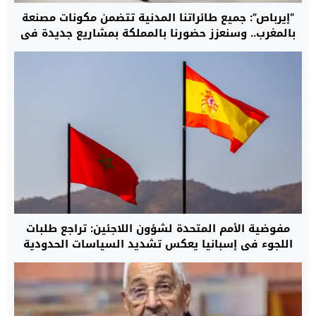
“إيرباص”: جميع طائراتنا المدنية تتضمن مكونات مصنعة
بالمغرب.. وسنعزز حضورنا بالمملكة بمشاريع جديدة في
مجال المروحيات
مفوضية الأمم المتحدة لشؤون اللاجئين: تراجع طلبات
اللجوء في إسبانيا يعكس تشديد السياسات الحدودية
وتوسيع التعاون مع المغرب