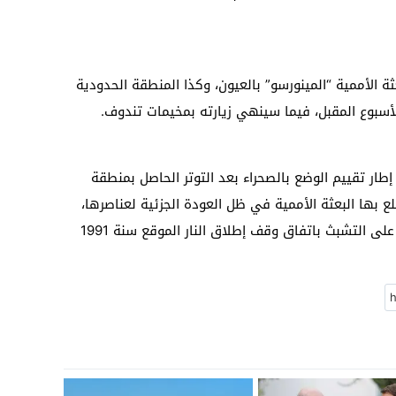
ة الأممية “المينورسو” بالعيون، وكذا المنطقة الحدودية
لأسبوع المقبل، فيما سينهي زيارته بمخيمات تندوف.
ار تقييم الوضع بالصحراء بعد التوتر الحاصل بمنطقة
لع بها البعثة الأممية في ظل العودة الجزئية لعناصرها،
بينما لن يفوت فرصة التهدئة وحث الأطراف على التشبث باتفاق وقف إطلاق النار الموقع سنة 1991