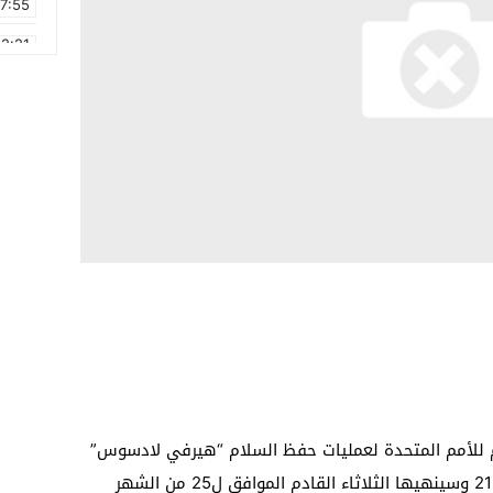
17:55
2:21
2:09
16:15
0:49
1:09
17:20
6:58
ام للأمم المتحدة لعمليات حفظ السلام “هيرفي لادسوس”
سيباشر زيارته للمنطقة يوم الجمعة المقبل 21 وسينهيها الثلاثاء القادم الموافق ل25 من الشهر