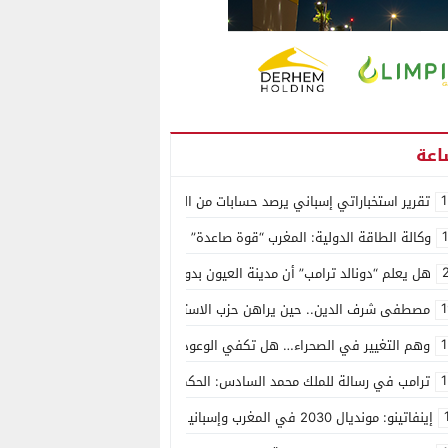
1
تقرير استخباراتي إسباني يرصد حسابات من الجزائر وأرقاما بـ”213+” ضمن حملة رقمية منظمة حرّضت على اقتحام سبتة
وكالة الطاقة الدولية: المغرب “قوة صاعدة” في سوق المعادن الاستراتيجية ال
هل يعلم “دونالد ترامب” أن مدينة العيون بدون ماء؟
1
مصطفى شرف الدين.. حين يراهن حزب الاستقلال على الكفاءة ويمنح الشباب ف
1
وهم التغيير في الصحراء… هل تكفي الوعود الفارغة لصناعة الواقع؟
1
ترامب في رسالة للملك محمد السادس: الحكم الذاتي هو الأساس الوحيد لحل ق
إينفاتينو: مونديال 2030 في المغرب وإسبانيا والبرتغال سيكون “الأجمل في التاريخ”