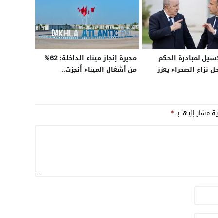
سيل لمبادرة الحكم
مديرة إنجاز ميناء الداخلة: 62%
ل نزاع الصحراء يعزز
من أشغال الميناء أُنجزت..
سا في أزمتها مع
والمشروع يستقطب المستثمرين
ويرسم ملامح أكبر قطب لوجستي
بجنوب المغرب
ية مشار إليها بـ
*