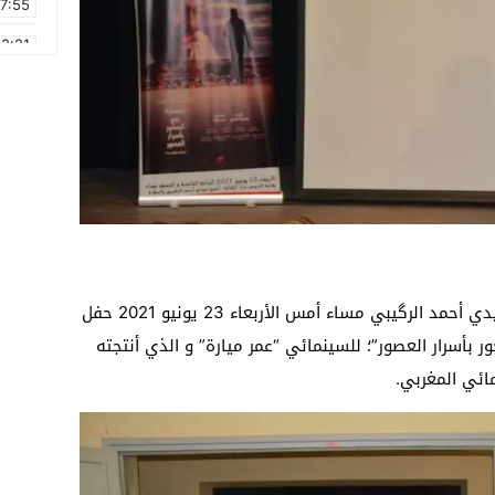
17:55
2:21
2:09
16:15
0:49
1:09
17:20
6:58
احتضنت قاعة العروض دار الثقافة الشيخ سيدي أحمد الرگيبي مساء أمس الأربعاء 23 يونيو 2021 حفل
 بأسرار العصور”؛ للسينمائي “عمر ميارة” و الذي أنتجته