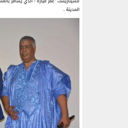
للسيناريست “عمر ميارة”؛ الذي يسافر بالمش
المدينة .