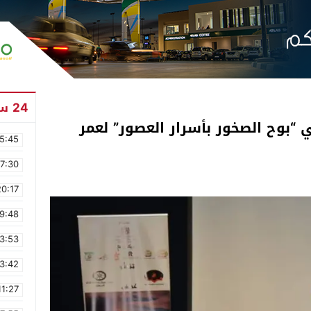
24 ساعة
 “بوح الصخور بأسرار العصور” لعمر
5:45
17:30
20:17
9:48
3:53
3:42
11:27