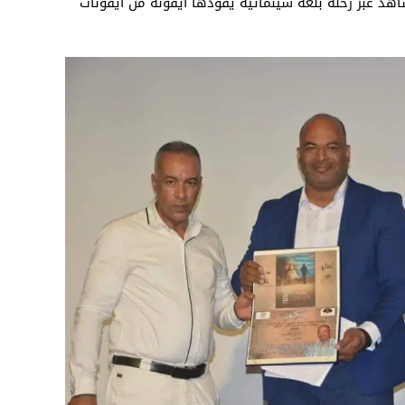
اهد عبر رحلة بلغة سينمائية يقودها أيقونة من أيقونات