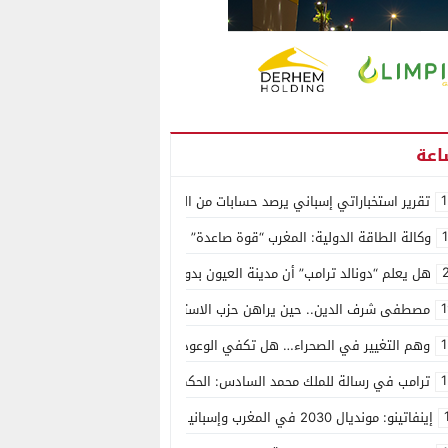
1
تقرير استخباراتي إسباني يرصد حسابات من الجزائر وأرقاما بـ”213+” ضمن حملة رقمية منظمة حرّضت على اقتحام سبتة
وكالة الطاقة الدولية: المغرب “قوة صاعدة” في سوق المعادن الاستراتيجية ال
هل يعلم “دونالد ترامب” أن مدينة العيون بدون ماء؟
1
مصطفى شرف الدين.. حين يراهن حزب الاستقلال على الكفاءة ويمنح الشباب ف
1
وهم التغيير في الصحراء… هل تكفي الوعود الفارغة لصناعة الواقع؟
1
ترامب في رسالة للملك محمد السادس: الحكم الذاتي هو الأساس الوحيد لحل ق
إينفاتينو: مونديال 2030 في المغرب وإسبانيا والبرتغال سيكون “الأجمل في التاريخ”