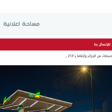
للإتصال بنا
ئر وأرقاما بـ”213+” ضمن حملة رقمية منظ_