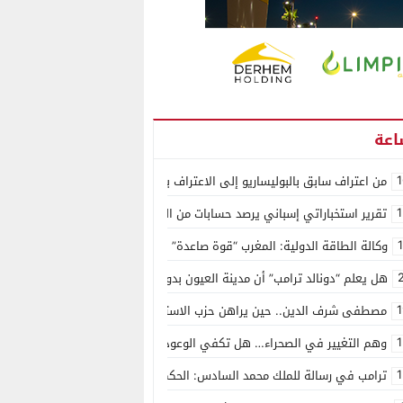
1
من اعتراف سابق بالبوليساريو إلى الاعتراف بسيادة المغرب على الصحراء.. كول
1
تقرير استخباراتي إسباني يرصد حسابات من الجزائر وأرقاما بـ”213+” ضمن حملة رقمية منظمة حرّضت على اقتحام سبتة
وكالة الطاقة الدولية: المغرب “قوة صاعدة” في سوق المعادن الاستراتيجية ال
هل يعلم “دونالد ترامب” أن مدينة العيون بدون ماء؟
1
مصطفى شرف الدين.. حين يراهن حزب الاستقلال على الكفاءة ويمنح الشباب ف
1
وهم التغيير في الصحراء… هل تكفي الوعود الفارغة لصناعة الواقع؟
1
ترامب في رسالة للملك محمد السادس: الحكم الذاتي هو الأساس الوحيد لحل ق