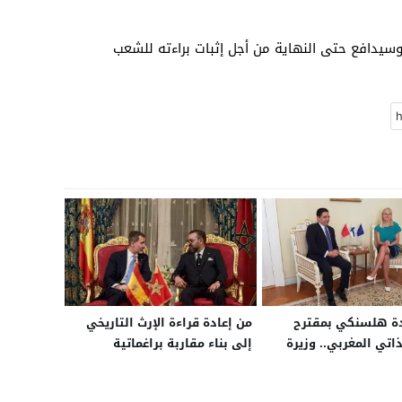
وسيدافع حتى النهاية من أجل إثبات براءته للشعب
دة هلسنكي بمقترح
من إعادة قراءة الإرث التاريخي
اتي المغربي.. وزيرة
إلى بناء مقاربة براغماتية
لندا تستعد لزيارة
حديثة.. كيف غيرت إسبانيا
لأحد لمناقشة قضية
رؤيتها لملف الصحراء في ظل