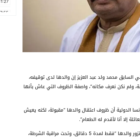
11:27
17:55
2:21
2:09
16:15
0:49
1:09
اني السابق محمد ولد عبد العزيز إن والدها لدى توقيفه،
17:20
 معه دواؤه وبقي من دونه 24 ساعة، ولم نكن نعرف مكانه”، واصفة الظروف التي عاش بأنها
نسا الدولية أن ظروف اعتقال والدها “مقبولة، لكنه يعيش
عائلة إلا أنا لأقدم له الطعام”.
وأوضحت البنت الكبرى للرئيس السابق، أنها تزور والدها “فقط لمدة 5 دقائق، وتحت مراقبة الشرطة،