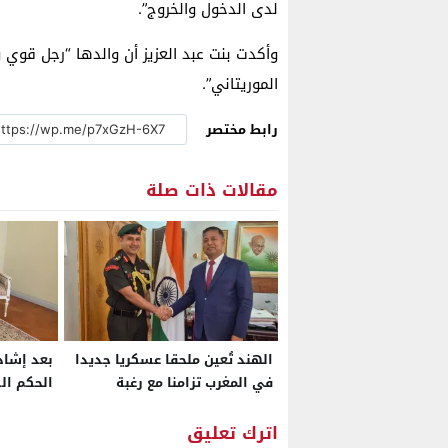
لدى الدخول والخروج”.
وأكدت بنت عبد العزيز أن والدها “رجل قوي 
الموريتاني”.
رابط مختصر
مقالات ذات صلة
الهند تُعين ملحقا عسكريا جديدا
بعد إشا
في المغرب تزامنا مع رغبة
الحكم الذ
البلدين في تطوير الشراكة
خارجية فن
الدفاعية إلى صناعة مشتركة
الرباط ا
اترك تعليق