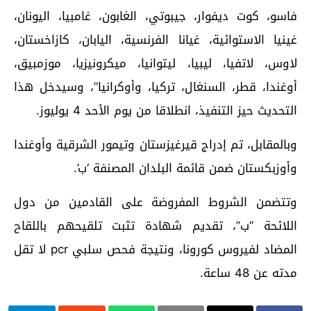
فاسو، كوت ديفوار، جيبوتي، الغابون، غامبيا، اليونان،
غينيا الاستوائية، غيانا الفرنسية، اليابان، كازاخستان،
لاوس، لاتفيا، ليبيا، ليتوانيا، ميكرونيزيا، موزمبيق،
أوغندا، قطر، السنغال، تركيا، وأوكرانيا”، وسيدخل هذا
التحديث حيز التنفيذ، انطلاقا من يوم الأحد 4 يوليوز.
وبالمقابل، تم إدراج قيرغيزستان وتيمور الشرقية وأوغندا
وأوزبكستان ضمن قائمة البلدان المصنفة ‘ب’.
وتتضمن الشروط المفروضة على القادمين من دول
اللائحة “ب”، تقديم شهادة تثبت تلقيحهم باللقاح
المضاد لفيروس كورونا، ونتيجة فحص سلبي pcr لا تقل
مدته عن 48 ساعة.