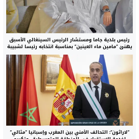
رئيس بلدية جاما ومستشار الرئيس السينغالي الأسبق
يهنئ “مامين ماء العينين” بمناسبة انتخابه رئيسا لشبيبة
حزب الغزالة
“لاراثون”: التحالف الأمني بين المغرب وإسبانيا “مثالي”