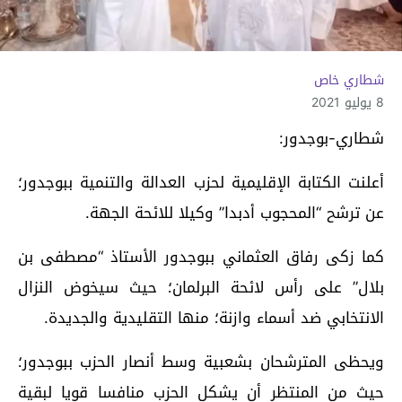
شطاري خاص
8 يوليو 2021
شطاري-بوجدور:
أعلنت الكتابة الإقليمية لحزب العدالة والتنمية ببوجدور؛
عن ترشح “المحجوب أدبدا” وكيلا للائحة الجهة.
كما زكى رفاق العثماني ببوجدور الأستاذ “مصطفى بن
بلال” على رأس لائحة البرلمان؛ حيث سيخوض النزال
الانتخابي ضد أسماء وازنة؛ منها التقليدية والجديدة.
ويحظى المترشحان بشعبية وسط أنصار الحزب ببوجدور؛
حيث من المنتظر أن يشكل الحزب منافسا قويا لبقية