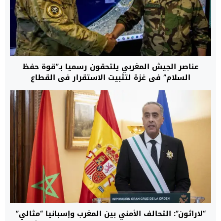
عناصر الجيش المغربي يلتحقون رسميا بـ”قوة حفظ
السلام” في غزة لتثبيت الاستقرار في القطاع
“لاراثون”: التحالف الأمني بين المغرب وإسبانيا “مثالي”