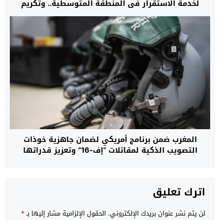
لخدمة الاستقرار في المنطقة المتوسطية.. وتكريم
حموشي تأكيد للثقة المتبادلة
المغرب ضمن برنامج أمريكي لضمان جاهزية خوذات
التصويب الذكية لمقاتلات “إف-16” وتعزيز قدراتها
القتالية حتى عام 2032
اترك تعليق
لن يتم نشر عنوان بريدك الإلكتروني.
الحقول الإلزامية مشار إليها بـ
*