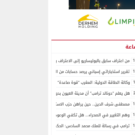
1
من اعتراف سابق بالبوليساريو إلى الاعتراف بسيادة المغرب على الصحراء.. كول
1
تقرير استخباراتي إسباني يرصد حسابات من الجزائر وأرقاما بـ”213+” ضمن حملة رقمية منظمة حرّضت على اقتحام سبتة
وكالة الطاقة الدولية: المغرب “قوة صاعدة” في سوق المعادن الاستراتيجية ال
هل يعلم “دونالد ترامب” أن مدينة العيون بدون ماء؟
1
مصطفى شرف الدين.. حين يراهن حزب الاستقلال على الكفاءة ويمنح الشباب ف
1
وهم التغيير في الصحراء… هل تكفي الوعود الفارغة لصناعة الواقع؟
1
ترامب في رسالة للملك محمد السادس: الحكم الذاتي هو الأساس الوحيد لحل ق