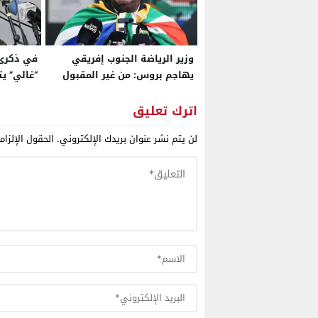
وزير الرياضة الجنوب إفريقي
في ذكرى
يهاجم بروس: من غير المقبول
“غالي” يت
أن “تهين” بلدا وأنت ضيف عنده..
المصير
والمغرب أثبت للعالم قدرة
اترك تعليق
إفريقيا على احتضان تظاهرات
لن يتم نشر عنوان بريدك الإلكتروني.
الحقول الإلزام
كبرى