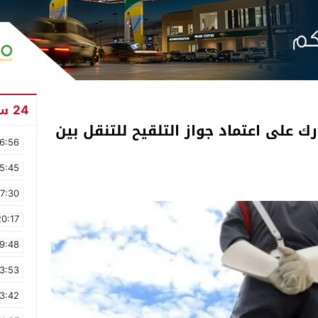
24 ساعة
رك على اعتماد جواز التلقيح للتنقل بين
6:56
5:45
17:30
20:17
9:48
3:53
3:42