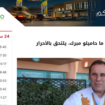
24 ساعة
 حاميلو مبرك، يلتحق بالأحرار
5:45
17:30
20:17
9:48
3:53
3:42
11:27