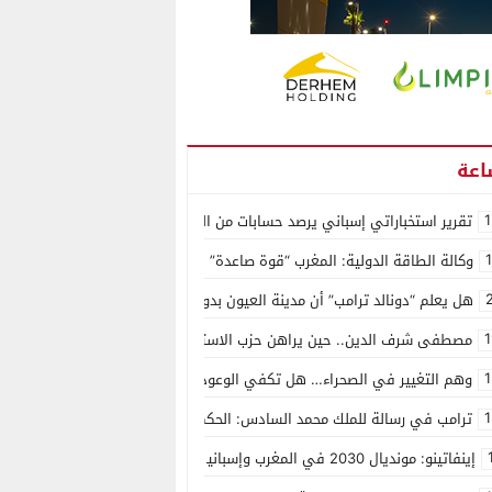
1
تقرير استخباراتي إسباني يرصد حسابات من الجزائر وأرقاما بـ”213+” ضمن حملة رقمية منظمة حرّضت على اقتحام سبتة
وكالة الطاقة الدولية: المغرب “قوة صاعدة” في سوق المعادن الاستراتيجية ال
هل يعلم “دونالد ترامب” أن مدينة العيون بدون ماء؟
1
مصطفى شرف الدين.. حين يراهن حزب الاستقلال على الكفاءة ويمنح الشباب ف
1
وهم التغيير في الصحراء… هل تكفي الوعود الفارغة لصناعة الواقع؟
1
ترامب في رسالة للملك محمد السادس: الحكم الذاتي هو الأساس الوحيد لحل ق
إينفاتينو: مونديال 2030 في المغرب وإسبانيا والبرتغال سيكون “الأجمل في التاريخ”