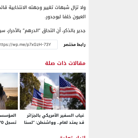
ولا تزال شبهات تغيير وجهته الانتخابية قا
العيون خلفا لبوجدور.
جدير بالذكر، أن التحاق “الدرهم” بالأحرار، 
رابط مختصر
مقالات ذات صلة
غياب السفير الأمريكي بالجزائر
المؤسسات
قد يمتد لعام.. وواشنطن: “لسنا
مستعجلين”
متم أبريل 26
اترك تعليق