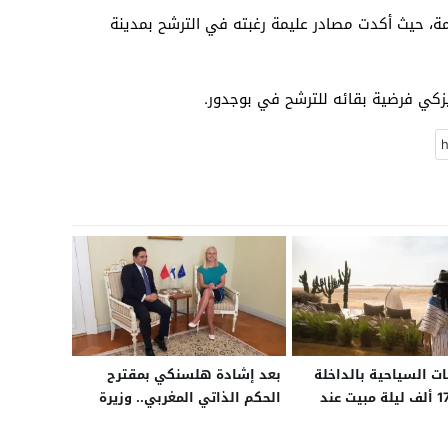
ئمة، حيث أكدت مصادر عليمة رغبته في الترشح بمدينة
سيزكي فرضية بقائه للترشح في بوجدور.
 السياحية بالداخلة
بعد إشادة هلسنكي بمقترح
تسجل 170 ألف ليلة مبيت عند
الحكم الذاتي المغربي.. وزيرة
20
خارجية فنلندا تستعد لزيارة
الرباط الأحد لمناقشة قضية