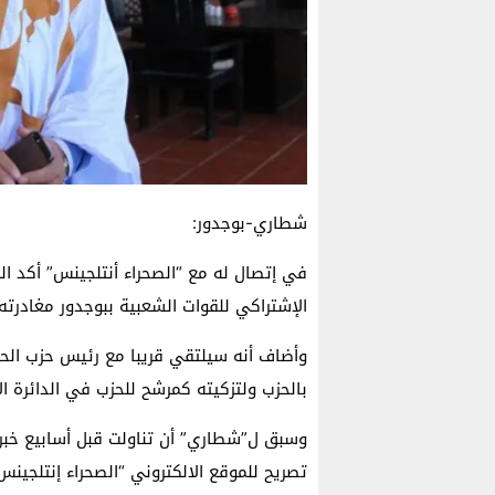
شطاري-بوجدور:
في إتصال له مع “الصحراء أنتلجينس” أكد ال
الإشتراكي للقوات الشعبية ببوجدور مغادرته 
وأضاف أنه سيلتقي قريبا مع رئيس حزب الحم
بالحزب ولتزكيته كمرشح للحزب في الدائرة الإ
وسبق ل”شطاري” أن تناولت قبل أسابيع خبر 
تصريح للموقع الالكتروني “الصحراء إنتلجينس”