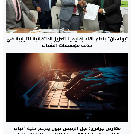
“بولسان” ينظم لقاء إقليميا لتعزيز الالتقائية الترابية في
خدمة مؤسسات الشباب
معارض جزائري: نجل الرئيس تبون يتزعم خلية “ذباب