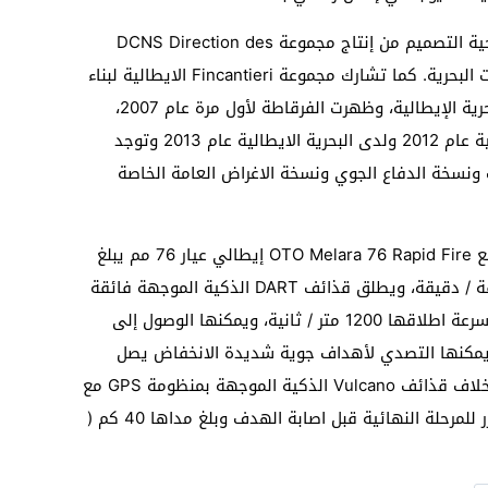
و”الفريم” هي فرقاطة متعددة المهام شبحية التصميم من إنتاج مجموعة DCNS Direction des
Constructions Navales الفرنسية للصناعات البحرية. كما تشارك مجموعة Fincantieri الايطالية لبناء
السفن في تصنيع هذه الفرقاطة لصالح البحرية الإيطالية، وظهرت الفرقاطة لأول مرة عام 2007،
ودخلت الخدمة الرسمية لدى البحرية الفرنسية عام 2012 ولدى البحرية الايطالية عام 2013 وتوجد
ات ونسخة الدفاع الجوي ونسخة الاغراض العامة الخاصة
وتتوفر الفرقاطة من الجيل الجديد على مدفع OTO Melara 76 Rapid Fire إيطالي عيار 76 مم يبلغ
مداه 20 كم وتبلغ كثافته النيرانية 120 طلقة / دقيقة، ويطلق قذائف DART الذكية الموجهة فائقة
السرعة المضادة للاهداف الجوية حيث تبلغ سرعة اطلاقها 1200 متر / ثانية، ويمكنها الوصول إلى
ثواني فقط، كما يمكنها التصدي لأهداف جوية شديدة الانخفاض يصل
ارتفاعها إلى 2 متر فقط فوق سطح البحر بخلاف قذائف Vulcano الذكية الموجهة بمنظومة GPS مع
منظومة توجيه بالاشعة تحت الحمراء أو الليزر للمرحلة النهائية قبل اصابة الهدف وبلغ مداها 40 كم (