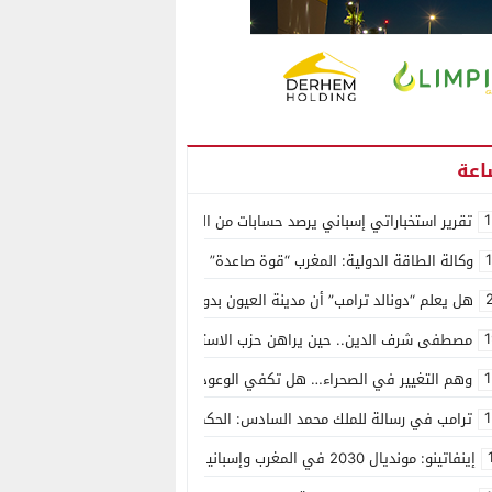
1
تقرير استخباراتي إسباني يرصد حسابات من الجزائر وأرقاما بـ”213+” ضمن حملة رقمية منظمة حرّضت على اقتحام سبتة
وكالة الطاقة الدولية: المغرب “قوة صاعدة” في سوق المعادن الاستراتيجية ال
هل يعلم “دونالد ترامب” أن مدينة العيون بدون ماء؟
1
مصطفى شرف الدين.. حين يراهن حزب الاستقلال على الكفاءة ويمنح الشباب ف
1
وهم التغيير في الصحراء… هل تكفي الوعود الفارغة لصناعة الواقع؟
1
ترامب في رسالة للملك محمد السادس: الحكم الذاتي هو الأساس الوحيد لحل ق
إينفاتينو: مونديال 2030 في المغرب وإسبانيا والبرتغال سيكون “الأجمل في التاريخ”