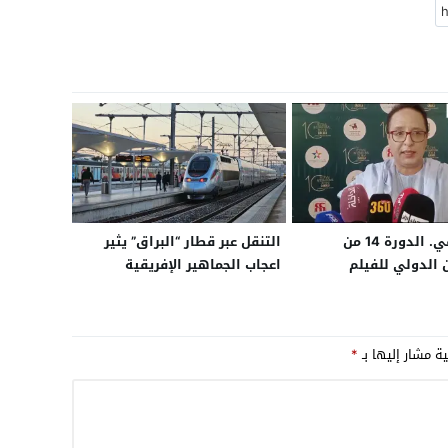
بلاغ صحفي. الدورة 14 من
التنقل عبر قطار “البراق” يثير
 الدولي للفيلم
اعجاب الجماهير الإفريقية
بالداخلة من 6 إلى 12 يونيو
بـ”الكان”.. ومصر تسير لتكون
لأفلام الطويلة
ثاني بلد إفريقي يمتلك قطارا
ية ولقاءات للمهنيين
فائق السرعة
ية مشار إليها بـ
*