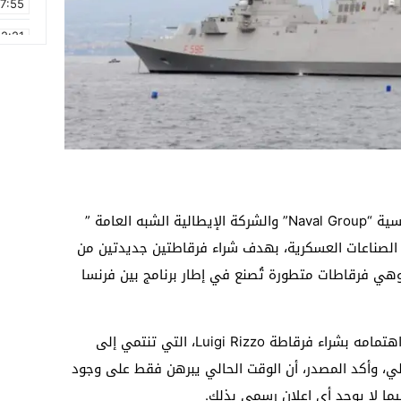
17:55
2:21
2:09
16:15
0:49
1:09
17:20
دخل المغرب في مفاوضات مع الشركة الفرنسية “Naval Group” والشركة الإيطالية الشبه العامة ”
6:58
تان في الصناعات العسكرية، بهدف شراء فرقاطتين جديدتين من
 الفرقاطات متعددة المهام (FREMM) وهي فرقاطات متطورة تُصنع في إطار برنامج بين فرنسا
وقالت صحيفة “إسبانيول”، إن المغرب أظهر اهتمامه بشراء فرقاطة Luigi Rizzo، التي تنتمي إلى
لي، وأكد المصدر، أن الوقت الحالي يبرهن فقط على وجود
ما لا يوجد أي إعلان رسمي بذلك.