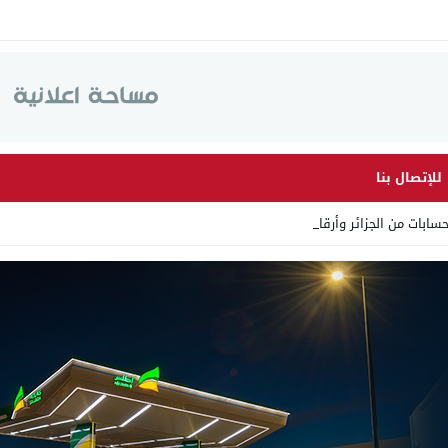
للإتصال بنا
ت من الجزائر وأرقاما بـ”213+_