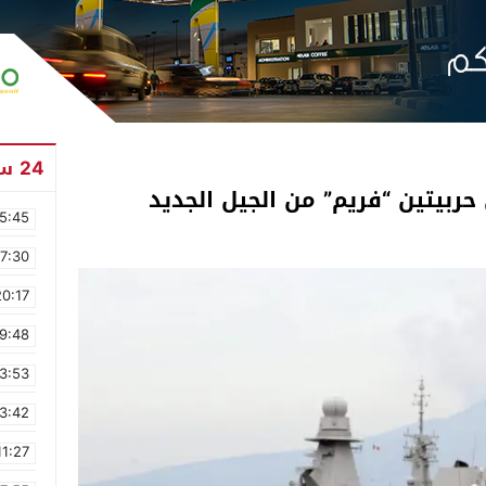
24 ساعة
حربيتين “فريم” من الجيل الجديد
5:45
17:30
20:17
9:48
3:53
3:42
11:27