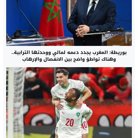
بوريطة: المغرب يجدد دعمه لمالي ووحدتها الترابية..
وهناك تواطؤ واضح بين الانفصال والإرهاب